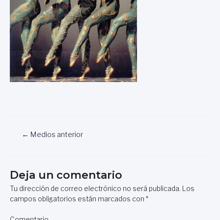
Navegación
←
Medios anterior
de
entradas
Deja un comentario
Tu dirección de correo electrónico no será publicada.
Los
campos obligatorios están marcados con
*
Comentario