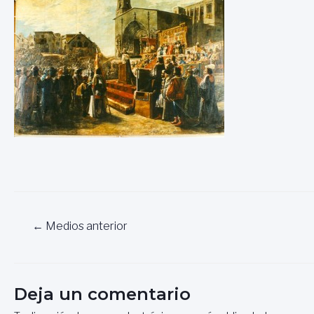
Navegación
←
Medios anterior
de
entradas
Deja un comentario