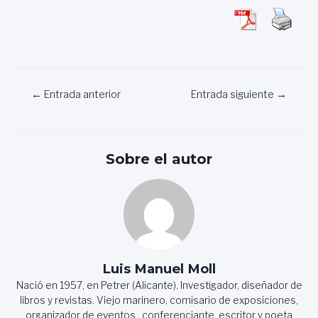
Navegación
←
Entrada anterior
Entrada siguiente
→
de
entradas
Sobre el autor
Luis Manuel Moll
Nació en 1957, en Petrer (Alicante). Investigador, diseñador de
libros y revistas. Viejo marinero, comisario de exposiciones,
organizador de eventos , conferenciante, escritor y poeta