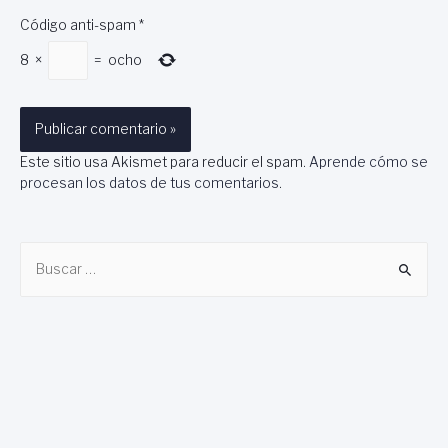
Código anti-spam
*
8
×
=
ocho
Este sitio usa Akismet para reducir el spam.
Aprende cómo se
procesan los datos de tus comentarios
.
B
u
s
c
a
r
: