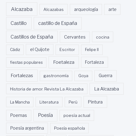
Alcazaba
Alcazabas
arqueología
arte
Castillo
castillo de España
Castillos de España
Cervantes
cocina
Cádiz
el Quijote
Escritor
Felipe II
Foetaleza
fiestas populares
Fortaleza
Fortalezas
Guerra
gastronomía
Goya
La Alcazaba
Historia de amor. Revista La Alcazaba
Pintura
La Mancha
Literatura
Perú
Poesía
Poemas
poesía actual
Poesía argentina
Poesía española