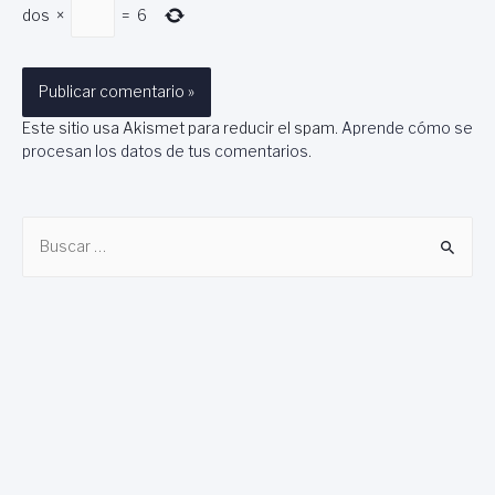
dos
×
=
6
Este sitio usa Akismet para reducir el spam.
Aprende cómo se
procesan los datos de tus comentarios
.
B
u
s
c
a
r
: