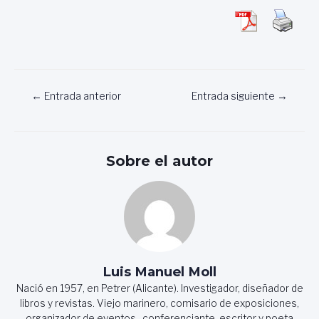
Navegación
←
Entrada anterior
Entrada siguiente
→
de
entradas
Sobre el autor
Luis Manuel Moll
Nació en 1957, en Petrer (Alicante). Investigador, diseñador de
libros y revistas. Viejo marinero, comisario de exposiciones,
organizador de eventos , conferenciante, escritor y poeta