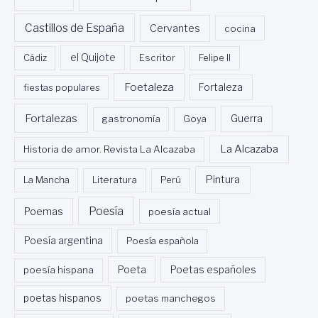
Castillos de España
Cervantes
cocina
Cádiz
el Quijote
Escritor
Felipe II
Foetaleza
fiestas populares
Fortaleza
Fortalezas
Guerra
gastronomía
Goya
La Alcazaba
Historia de amor. Revista La Alcazaba
Pintura
La Mancha
Literatura
Perú
Poesía
Poemas
poesía actual
Poesía argentina
Poesía española
Poeta
poesía hispana
Poetas españoles
poetas hispanos
poetas manchegos