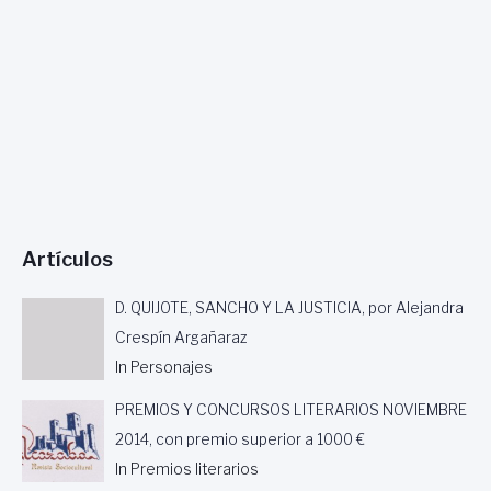
N
O
A
E
C
,
.
D
I
P
O
A
O
V
L
R
I
D
J
L
E
E
L
T
S
A
U
Ú
V
R
S
E
I
M
R
Artículos
S
A
D
M
R
E
O
Í
D. QUIJOTE, SANCHO Y LA JUSTICIA, por Alejandra
D
A
Crespín Argañaraz
E
R
In Personajes
L
U
A
I
PREMIOS Y CONCURSOS LITERARIOS NOVIEMBRE
D
Z
I
-
2014, con premio superior a 1000 €
P
A
In Premios literarios
U
Y