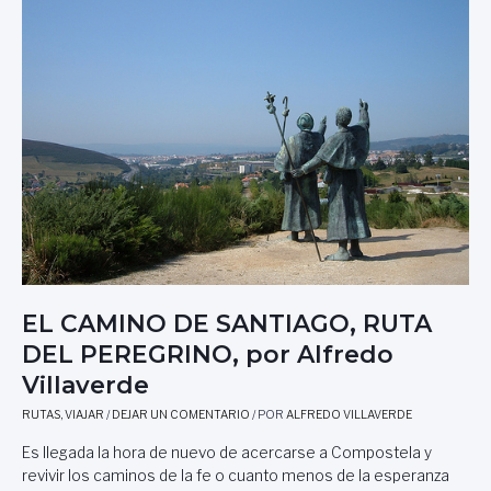
M
U
A
E
R
V
Í
O
A
P
G
U
Ó
N
M
T
E
O
Z
D
G
E
Ó
P
M
A
E
R
Z
EL CAMINO DE SANTIAGO, RUTA
T
,
DEL PEREGRINO, por Alfredo
I
C
D
A
Villaverde
A
T
RUTAS
,
VIAJAR
/
DEJAR UN COMENTARIO
/ POR
ALFREDO VILLAVERDE
P
E
A
D
Es llegada la hora de nuevo de acercarse a Compostela y
R
R
revivir los caminos de la fe o cuanto menos de la esperanza
A
Á