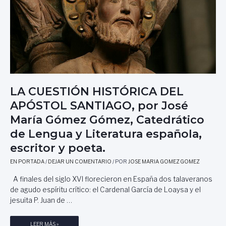
LA CUESTIÓN HISTÓRICA DEL
APÓSTOL SANTIAGO, por José
María Gómez Gómez, Catedrático
de Lengua y Literatura española,
escritor y poeta.
EN PORTADA
/
DEJAR UN COMENTARIO
/ POR
JOSE MARIA GOMEZ GOMEZ
A finales del siglo XVI florecieron en España dos talaveranos
de agudo espíritu crítico: el Cardenal García de Loaysa y el
jesuita P. Juan de …
L
LEER MÁS »