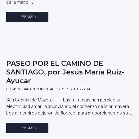
de la mano …
E
T
L
I
C
C
E
LEER MÁS »
A
O
L
M
D
C
I
E
A
N
L
M
O
E
I
D
N
N
E
G
O
PASEO POR EL CAMINO DE
S
U
D
SANTIAGO, por Jesús María Ruiz-
A
A
E
N
Y
Ayucar
S
T
L
A
RUTAS
/
DEJAR UN COMENTARIO
/ POR
LA ALCAZABA
I
I
N
A
T
T
San Cebrian de Mazote Las mimosas han perdido su
G
E
I
electricidad amarilla anunciando el comienzo de la primavera.
O
R
A
Los almendros dejaron de florecer para proporcionarnos su …
.
A
G
C
T
O
O
P
LEER MÁS »
U
,
L
A
R
R