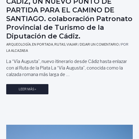
CÁDIZ, UN NUEVO PUNTO DE
P
PARTIDA PARA EL CAMINO DE
Ó
S
SANTIAGO. colaboración Patronato
T
Provincial de Turismo de la
O
L
Diputación de Cádiz.
S
ARQUEOLOGÍA
,
EN PORTADA
,
RUTAS
,
VIAJAR
/
DEJAR UN COMENTARIO
/ POR
A
LA ALCAZABA
N
T
La “Vía Augusta”, nuevo itinerario desde Cádiz hasta enlazar
I
con al Ruta de la Plata La “Vía Augusta”, conocida como la
A
calzada romana más larga de …
G
O
C
LEER MÁS »
,
Á
P
D
O
I
R
Z
J
,
O
U
S
N
É
N