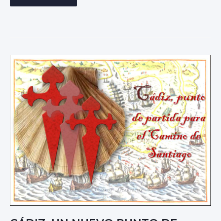
A
C
U
E
S
T
I
Ó
N
H
I
S
T
Ó
R
I
C
A
D
E
L
A