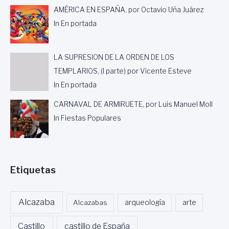
T
U
AMÉRICA EN ESPAÑA, por Octavio Uña Juárez
A
C
In En portada
C
A
I
R
Ó
N
LA SUPRESION DE LA ORDEN DE LOS
D
TEMPLARIOS, (I parte) por Vicente Esteve
E
In En portada
C
Á
CARNAVAL DE ARMIRUETE, por Luis Manuel Moll
D
I
In Fiestas Populares
Z
.
Etiquetas
Alcazaba
Alcazabas
arqueología
arte
Castillo
castillo de España