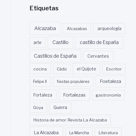
Etiquetas
Alcazaba
Alcazabas
arqueología
Castillo
castillo de España
arte
Castillos de España
Cervantes
cocina
Cádiz
el Quijote
Escritor
Foetaleza
Felipe II
fiestas populares
Fortalezas
Fortaleza
gastronomía
Guerra
Goya
Historia de amor. Revista La Alcazaba
La Alcazaba
La Mancha
Literatura