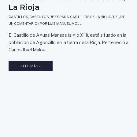
La Rioja
CASTILLOS
,
CASTILLOS DE ESPAÑA
,
CASTILLOS DE LA RIOJA
/
DEJAR
UN COMENTARIO
/ POR
LUIS MANUEL MOLL
El Castillo de Aguas Mansas (siglo XIII), está situado en la
población de Agoncillo en la tierra de la Rioja. Perteneció a
Carlos II «el Malo» …
C
LEER MÁS »
A
S
T
I
L
L
O
D
E
A