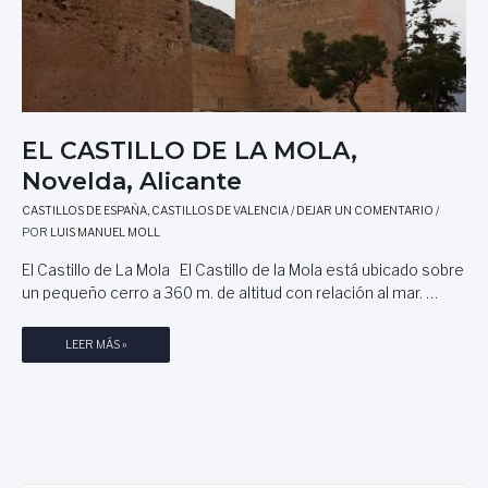
EL CASTILLO DE LA MOLA,
Novelda, Alicante
CASTILLOS DE ESPAÑA
,
CASTILLOS DE VALENCIA
/
DEJAR UN COMENTARIO
/
POR
LUIS MANUEL MOLL
El Castillo de La Mola El Castillo de la Mola está ubicado sobre
un pequeño cerro a 360 m. de altitud con relación al mar. …
E
LEER MÁS »
L
C
A
S
T
I