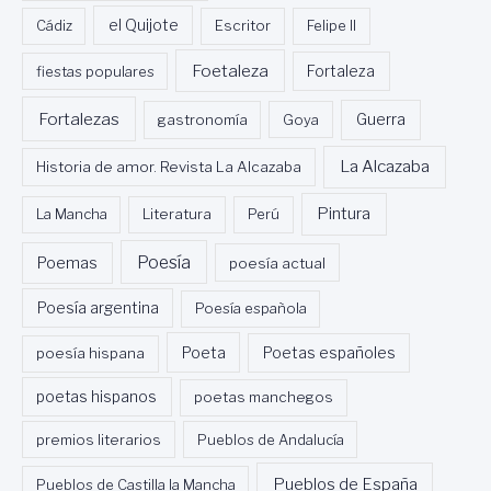
Cádiz
el Quijote
Escritor
Felipe II
Foetaleza
fiestas populares
Fortaleza
Fortalezas
Guerra
gastronomía
Goya
La Alcazaba
Historia de amor. Revista La Alcazaba
Pintura
La Mancha
Literatura
Perú
Poesía
Poemas
poesía actual
Poesía argentina
Poesía española
Poeta
poesía hispana
Poetas españoles
poetas hispanos
poetas manchegos
premios literarios
Pueblos de Andalucía
Pueblos de España
Pueblos de Castilla la Mancha