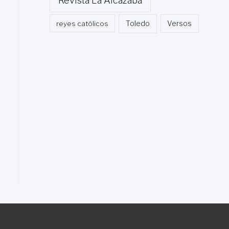
Revista La Alcazaba
Toledo
reyes católicos
Versos