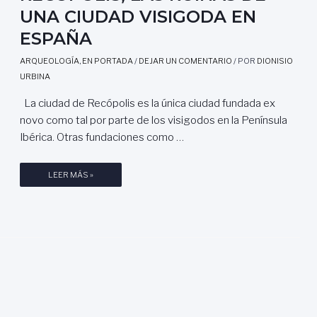
UNA CIUDAD VISIGODA EN
ESPAÑA
ARQUEOLOGÍA
,
EN PORTADA
/
DEJAR UN COMENTARIO
/ POR
DIONISIO
URBINA
La ciudad de Recópolis es la única ciudad fundada ex
novo como tal por parte de los visigodos en la Península
Ibérica. Otras fundaciones como …
R
LEER MÁS »
E
C
Ó
P
O
L
I
S
,