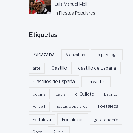
Luis Manuel Moll
In Fiestas Populares
Etiquetas
Alcazaba
Alcazabas
arqueología
Castillo
castillo de España
arte
Castillos de España
Cervantes
cocina
Cádiz
el Quijote
Escritor
Foetaleza
Felipe II
fiestas populares
Fortalezas
Fortaleza
gastronomía
Guerra
Goya