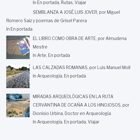
V
In En portada, Rutas, Viajar
E
SEMBLANZA A JOSÉ LUIS JOVER, por Miguel
E
N
Romero Saiz y poemas de Grisel Parera
E
In En portada
S
EL LIBRO COMO OBRA DE ARTE, por Almudena
P
A
Mestre
Ñ
In Arte, En portada
A
,
LAS CALZADAS ROMANAS, por Luis Manuel Moll
P
In Arqueología, En portada
O
R
N
I
MIRADAS ARQUEOLÓGICAS EN LA RUTA
C
CERVANTINA DE OCAÑA A LOS HINOJOSOS, por
O
Dionisio Urbina, Doctor en Arqueología
L
Á
In Arqueología, En portada, Viajar
S
D
E