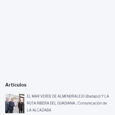
L
I
T
E
R
A
R
I
O
O
N
A
R
R
A
T
Artículos
I
V
A
EL MAR VERDE DE ALMENDRALEJO (Badajoz) Y LA
B
RUTA RIBERA DEL GUADIANA., Comunicación de
R
LA ALCAZABA
E