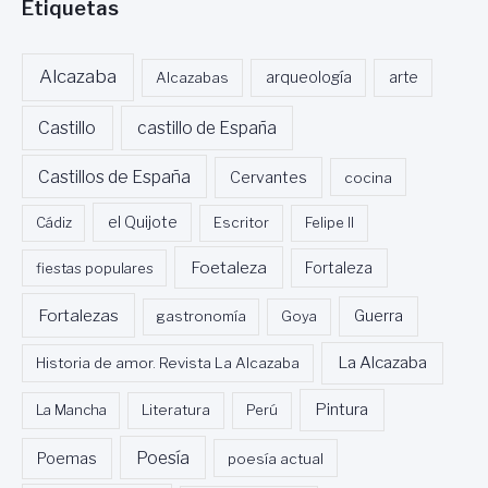
Etiquetas
L
H
I
Alcazaba
Alcazabas
arqueología
arte
E
R
R
Castillo
castillo de España
O
,
Castillos de España
Cervantes
cocina
E
S
Cádiz
el Quijote
Escritor
Felipe II
C
R
Foetaleza
fiestas populares
Fortaleza
I
T
Fortalezas
Guerra
gastronomía
Goya
O
R
La Alcazaba
Historia de amor. Revista La Alcazaba
Y
P
Pintura
O
La Mancha
Literatura
Perú
E
T
Poesía
Poemas
poesía actual
A