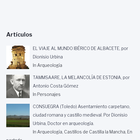
N
O
L
V
I
Artículos
D
A
D
EL VIAJE AL MUNDO IBÉRICO DE ALBACETE, por
O
Dionisio Urbina
,
In Arqueología
P
O
TAMMSAARE, LA MELANCOLÍA DE ESTONIA, por
R
J
Antonio Costa Gómez
O
In Personajes
S
É
CONSUEGRA (Toledo) Asentamiento carpetano,
M
ciudad romana y castillo medieval. Por Dionisio
A
N
Urbina, Doctor en arqueología.
U
In Arqueología, Castillos de Castilla la Mancha, En
E