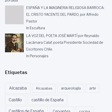
portada
L
M
ESPAÑA Y LA IMAGINERIA RELIGIOSA BARROCA:
Ó
EL CRISTO YACENTE DEL PARDO, por Alfredo
J
I
Pastor
C
In Escultura
A
LA VOZ DEL POETA JOSÉ MARTÍ por Reynaldo
L
E
Lacámara Calaf, poeta Presidente Sociedad de
G
Escritores Chile.
A
R
In Personajes
R
E
Etiquetas
Alcazaba
Alcazabas
arqueología
arte
Castillo
castillo de España
Castillos de España
Cervantes
cocina