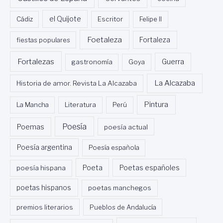
Cádiz
el Quijote
Escritor
Felipe II
Foetaleza
fiestas populares
Fortaleza
Fortalezas
Guerra
gastronomía
Goya
La Alcazaba
Historia de amor. Revista La Alcazaba
Pintura
La Mancha
Literatura
Perú
Poesía
Poemas
poesía actual
Poesía argentina
Poesía española
Poeta
poesía hispana
Poetas españoles
poetas hispanos
poetas manchegos
premios literarios
Pueblos de Andalucía