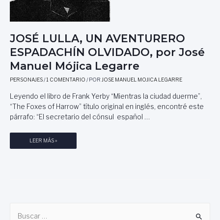
JOSÉ LULLA, UN AVENTURERO
ESPADACHÍN OLVIDADO, por José
Manuel Mójica Legarre
PERSONAJES
/
1 COMENTARIO
/ POR
JOSE MANUEL MOJICA LEGARRE
Leyendo el libro de Frank Yerby “Mientras la ciudad duerme”,
“The Foxes of Harrow” título original en inglés, encontré este
párrafo: “El secretario del cónsul español …
J
LEER MÁS »
O
S
É
L
U
L
B
L
A