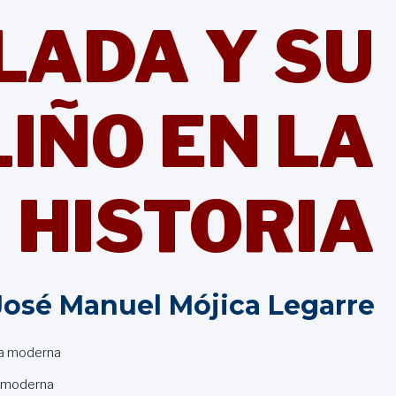
LADA Y SU
IÑO EN LA
HISTORIA
José Manuel Mójica Legarre
 moderna