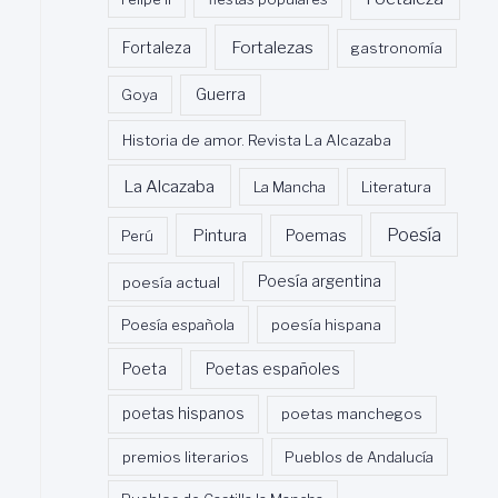
Fortalezas
Fortaleza
gastronomía
Guerra
Goya
Historia de amor. Revista La Alcazaba
La Alcazaba
La Mancha
Literatura
Poesía
Pintura
Poemas
Perú
poesía actual
Poesía argentina
Poesía española
poesía hispana
Poeta
Poetas españoles
poetas hispanos
poetas manchegos
premios literarios
Pueblos de Andalucía