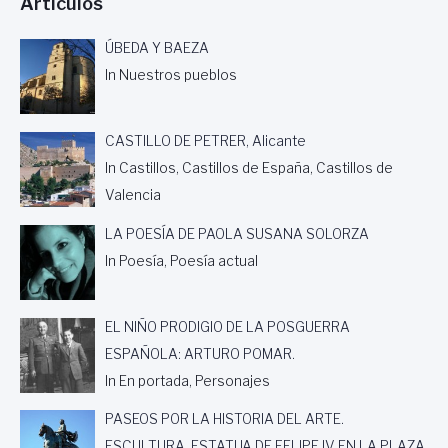
Artículos
R
D
O
ÚBEDA Y BAEZA
P
In Nuestros pueblos
É
R
S
CASTILLO DE PETRER, Alicante
I
C
In Castillos, Castillos de España, Castillos de
O
Valencia
LA POESÍA DE PAOLA SUSANA SOLORZA
In Poesía, Poesía actual
EL NIÑO PRODIGIO DE LA POSGUERRA
ESPAÑOLA: ARTURO POMAR.
In En portada, Personajes
PASEOS POR LA HISTORIA DEL ARTE.
ESCULTURA, ESTATUA DE FELIPE IV EN LA PLAZA