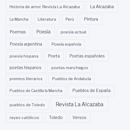
La Alcazaba
Historia de amor. Revista La Alcazaba
Pintura
La Mancha
Literatura
Perú
Poesía
Poemas
poesía actual
Poesía argentina
Poesía española
Poeta
poesía hispana
Poetas españoles
poetas hispanos
poetas manchegos
premios literarios
Pueblos de Andalucía
Pueblos de España
Pueblos de Castilla la Mancha
Revista La Alcazaba
pueblos de Toledo
Toledo
reyes católicos
Versos