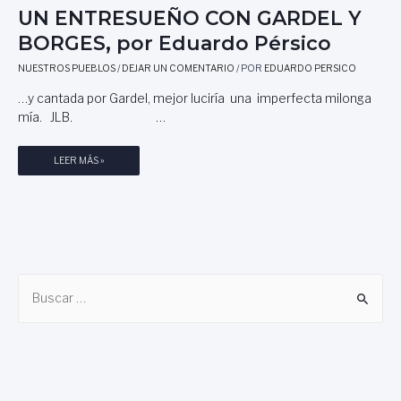
UN ENTRESUEÑO CON GARDEL Y
BORGES, por Eduardo Pérsico
NUESTROS PUEBLOS
/
DEJAR UN COMENTARIO
/ POR
EDUARDO PERSICO
…y cantada por Gardel, mejor luciría una imperfecta milonga
mía. JLB. …
U
LEER MÁS »
N
E
N
T
R
E
B
S
U
u
E
s
Ñ
c
O
C
a
O