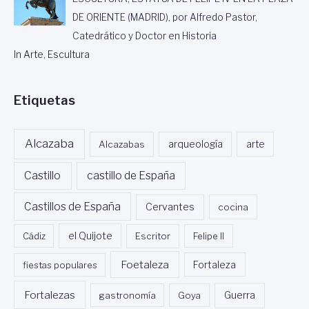
DE ORIENTE (MADRID), por Alfredo Pastor,
Catedrático y Doctor en Historia
In Arte, Escultura
Etiquetas
Alcazaba
Alcazabas
arqueología
arte
Castillo
castillo de España
Castillos de España
Cervantes
cocina
Cádiz
el Quijote
Escritor
Felipe II
Foetaleza
fiestas populares
Fortaleza
Fortalezas
Guerra
gastronomía
Goya