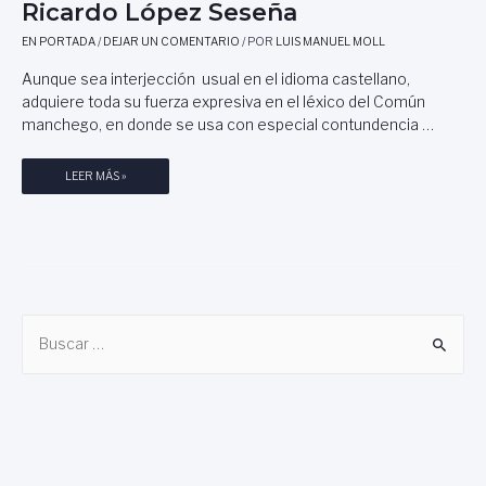
Ricardo López Seseña
EN PORTADA
/
DEJAR UN COMENTARIO
/ POR
LUIS MANUEL MOLL
Aunque sea interjección usual en el idioma castellano,
adquiere toda su fuerza expresiva en el léxico del Común
manchego, en donde se usa con especial contundencia …
L
LEER MÁS »
E
Y
E
N
D
A
B
S
M
u
A
s
N
c
C
H
a
E
r
G