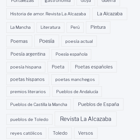
Fortalezas
Guerra
gastronomía
Goya
La Alcazaba
Historia de amor. Revista La Alcazaba
Pintura
La Mancha
Literatura
Perú
Poesía
Poemas
poesía actual
Poesía argentina
Poesía española
Poeta
poesía hispana
Poetas españoles
poetas hispanos
poetas manchegos
premios literarios
Pueblos de Andalucía
Pueblos de España
Pueblos de Castilla la Mancha
Revista La Alcazaba
pueblos de Toledo
Toledo
reyes católicos
Versos