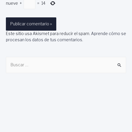
nueve
+
=
14
Este sitio usa Akismet para reducir el spam.
Aprende cómo se
procesan los datos de tus comentarios
.
B
u
s
c
a
r
: