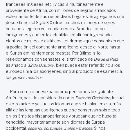
franceses, ingleses, etc.) y casi simultáneamente el
proveniente de África, con millones de negros arrancados
violentamente de sus respectivos hogares. Si agregamos que
desde fines del Siglo XIX otros muchos millones de seres
humanos llegaron voluntariamente a América como
inmigrantes y que en la actualidad continúan ingresando
cientos de miles de asiáticos, tendremos que convenir en que
la población del continente americano, desde el Norte hasta
el Sur es eminentemente mestiza. Por último, si lo
reflexionamos con sensatez, el significado de
Día de la Raza
asignado al
12 de Octubre
, bien puede estar referido no a los
europeos ni a los aborígenes, sino al producto de esa mezcla:
los
grupos mestizos.
Para completar ese panorama pensemos lo siguiente:
América, ha sido considerada como
Extremo Occidente,
lo cual
es otro acierto ya que los idiomas que se hablan en ella, más
allá de las lenguas aborígenes que se conservan sobre todo
en los ámbitos hispanoparlantes y prueban que no hubo tal
genocidio, mayoritariamente son idiomas de Europa
occidental:
español, portugués, inglés y francés.
Si nos