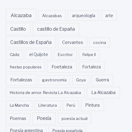
Alcazaba
Alcazabas
arqueología
arte
Castillo
castillo de España
Castillos de España
Cervantes
cocina
Cádiz
el Quijote
Escritor
Felipe II
Foetaleza
fiestas populares
Fortaleza
Fortalezas
Guerra
gastronomía
Goya
La Alcazaba
Historia de amor. Revista La Alcazaba
Pintura
La Mancha
Literatura
Perú
Poesía
Poemas
poesía actual
Poesía argentina
Poesía española