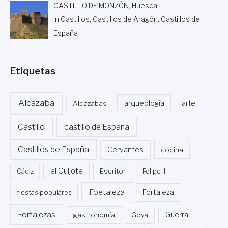
CASTILLO DE MONZÓN, Huesca
In Castillos, Castillos de Aragón, Castillos de
España
Etiquetas
Alcazaba
Alcazabas
arqueología
arte
Castillo
castillo de España
Castillos de España
Cervantes
cocina
Cádiz
el Quijote
Escritor
Felipe II
Foetaleza
fiestas populares
Fortaleza
Fortalezas
Guerra
gastronomía
Goya