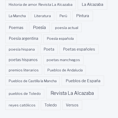
La Alcazaba
Historia de amor. Revista La Alcazaba
Pintura
La Mancha
Literatura
Perú
Poesía
Poemas
poesía actual
Poesía argentina
Poesía española
Poeta
poesía hispana
Poetas españoles
poetas hispanos
poetas manchegos
premios literarios
Pueblos de Andalucía
Pueblos de España
Pueblos de Castilla la Mancha
Revista La Alcazaba
pueblos de Toledo
Toledo
reyes católicos
Versos