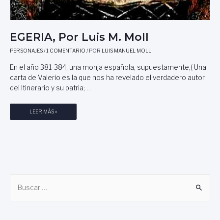
EGERIA, Por Luis M. Moll
PERSONAJES
/
1 COMENTARIO
/ POR
LUIS MANUEL MOLL
En el año 381-384, una monja española, supuestamente,( Una
carta de Valerio es la que nos ha revelado el verdadero autor
del Itinerario y su patria; …
E
LEER MÁS »
G
E
R
I
A
,
B
P
O
u
R
s
L
U