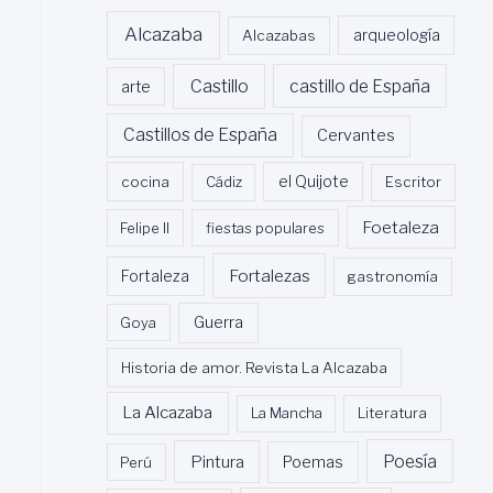
Alcazaba
Alcazabas
arqueología
Castillo
castillo de España
arte
Castillos de España
Cervantes
cocina
Cádiz
el Quijote
Escritor
Foetaleza
Felipe II
fiestas populares
Fortalezas
Fortaleza
gastronomía
Guerra
Goya
Historia de amor. Revista La Alcazaba
La Alcazaba
La Mancha
Literatura
Poesía
Pintura
Poemas
Perú