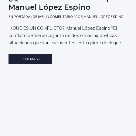
Manuel López Espino
EN PORTADA
/
DEJAR UN COMENTARIO
/ POR
MANUEL LÓPEZ ESPINO
¿QUE ES UN CONFLICTO? Manuel López Espino “El
conflicto define al conjunto de dos o más hipotéticas
situaciones que son excluyentes: esto quiere decir que …
¿
LEER MÁS »
Q
U
E
E
S
U
N
C
O
N
F