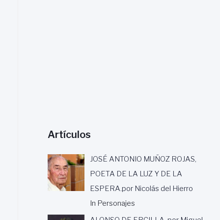
a
r
:
Artículos
JOSÉ ANTONIO MUÑOZ ROJAS,
POETA DE LA LUZ Y DE LA
ESPERA.por Nicolás del Hierro
In Personajes
ALONSO DE ERCILLA, por Miguel