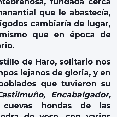
ntebreñosa, fundada cerca
anantial que le abastecía,
igodos cambiaría de lugar,
 mismo que en época de
rio.
tillo de Haro, solitario nos
pos lejanos de gloria, y en
oblados que tuvieron su
Castilmuño, Encabalgador,
cuevas hondas de las
edra de yeso, con varios