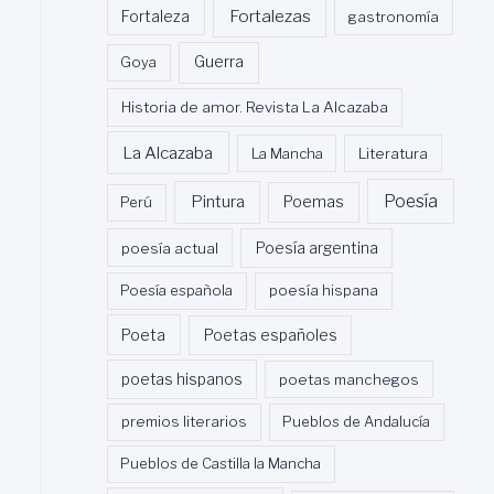
Fortalezas
Fortaleza
gastronomía
Guerra
Goya
Historia de amor. Revista La Alcazaba
La Alcazaba
La Mancha
Literatura
Poesía
Pintura
Poemas
Perú
poesía actual
Poesía argentina
Poesía española
poesía hispana
Poeta
Poetas españoles
poetas hispanos
poetas manchegos
premios literarios
Pueblos de Andalucía
Pueblos de Castilla la Mancha