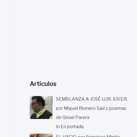
a
r
:
Artículos
SEMBLANZA A JOSÉ LUIS JOVER,
por Miguel Romero Saiz y poemas
de Grisel Parera
In En portada
EL VACIO, por Francisco Miniño