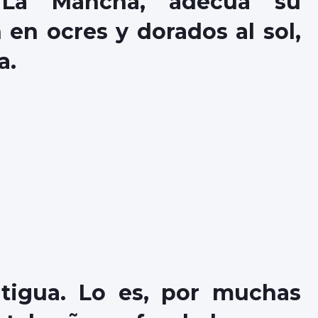
n La Mancha, adecua su
en ocres y dorados al sol,
a.
ntigua. Lo es, por muchas