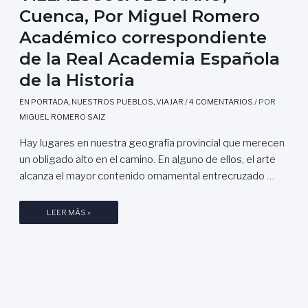
Cuenca, Por Miguel Romero
Académico correspondiente
de la Real Academia Española
de la Historia
EN PORTADA
,
NUESTROS PUEBLOS
,
VIAJAR
/
4 COMENTARIOS
/ POR
MIGUEL ROMERO SAIZ
Hay lugares en nuestra geografía provincial que merecen
un obligado alto en el camino. En alguno de ellos, el arte
alcanza el mayor contenido ornamental entrecruzado …
V
LEER MÁS »
I
L
L
A
E
S