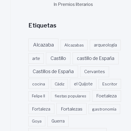
In Premios literarios
Etiquetas
Alcazaba
Alcazabas
arqueología
Castillo
castillo de España
arte
Castillos de España
Cervantes
cocina
Cádiz
el Quijote
Escritor
Foetaleza
Felipe II
fiestas populares
Fortalezas
Fortaleza
gastronomía
Guerra
Goya