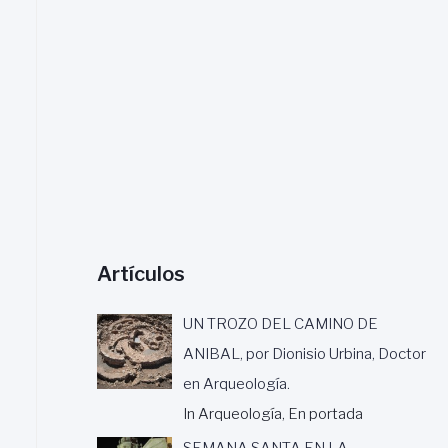
a
r
:
Artículos
UN TROZO DEL CAMINO DE
ANIBAL, por Dionisio Urbina, Doctor
en Arqueología.
In Arqueología, En portada
SEMANA SANTA EN LA