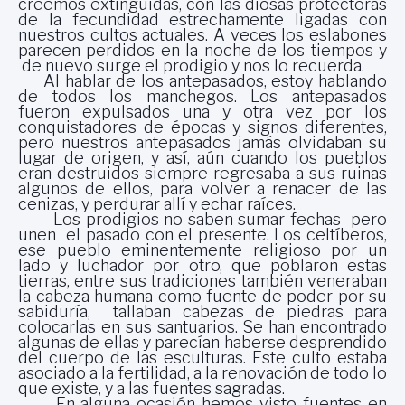
creemos extinguidas, con las diosas protectoras
de la fecundidad estrechamente ligadas con
nuestros cultos actuales. A veces los eslabones
parecen perdidos en la noche de los tiempos y
de nuevo surge el prodigio y nos lo recuerda.
Al hablar de los antepasados, estoy hablando
de todos los manchegos. Los antepasados
fueron expulsados una y otra vez por los
conquistadores de épocas y signos diferentes,
pero nuestros antepasados jamás olvidaban su
lugar de origen, y así, aún cuando los pueblos
eran destruidos siempre regresaba a sus ruinas
algunos de ellos, para volver a renacer de las
cenizas, y perdurar allí y echar raíces.
Los prodigios no saben sumar fechas pero
unen el pasado con el presente. Los celtíberos,
ese pueblo eminentemente religioso por un
lado y luchador por otro, que poblaron estas
tierras, entre sus tradiciones también veneraban
la cabeza humana como fuente de poder por su
sabiduría, tallaban cabezas de piedras para
colocarlas en sus santuarios. Se han encontrado
algunas de ellas y parecían haberse desprendido
del cuerpo de las esculturas. Este culto estaba
asociado a la fertilidad, a la renovación de todo lo
que existe, y a las fuentes sagradas.
En alguna ocasión hemos visto fuentes en