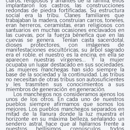
claros, religiosos y amantes de la familia, ellos
implantaron los castros, las construcciones
redondas de piedra fortificadas. Su estructura
social era la tribu. Clanes familiares que
trabajaban la madera, construian carros, toneles,
eran herreros, ceramistas, eran religiosos con
santuarios en muchas ocasiones enclavados en
las cuevas, por la fuerza bénefica que en las
cuevas se genera. Tenían casta sacerdotal,
dioses protectores, con imágenes de
manifestaciones escultóricas, su árbol sagrado
era el roble, el nuestro es la encina, en ella se
aparecen nuestras vírgenes… Y la mujer
ocupaba un lugar destacado en sus sociedades.
Las mujeres manchegas han sido siempre la
base de la sociedad y la continuidad. Las tribus
no necesitan de otras tribus son autosuficientes
y les trasmiten sus conocimientos a sus
miembros de generación en generación.
Los manchegos nos consideramos ajenos los
unos de los otros. En cada uno de nuestros
pueblos siempre afirmamos que somos los
mejores. Los pueblos manchegos separados en
mitad de la llanura donde la luz muestra el
horizonte en su máxima belleza, señalando un
sendero astral, hace que al hallarnos frente a
nuestros bellísimos crepúsculos, todos