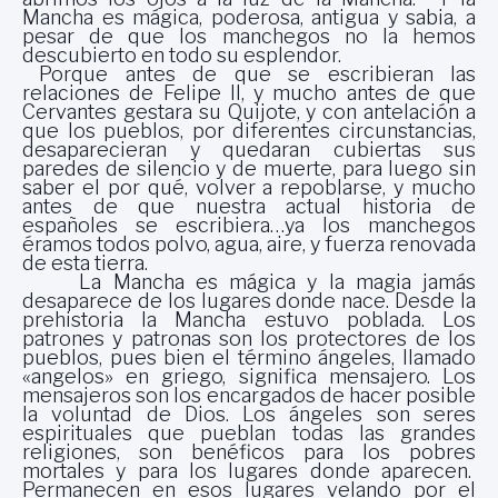
Mancha es mágica, poderosa, antigua y sabia, a
pesar de que los manchegos no la hemos
descubierto en todo su esplendor.
Porque antes de que se escribieran las
relaciones de Felipe II, y mucho antes de que
Cervantes gestara su Quijote, y con antelación a
que los pueblos, por diferentes circunstancias,
desaparecieran y quedaran cubiertas sus
paredes de silencio y de muerte, para luego sin
saber el por qué, volver a repoblarse, y mucho
antes de que nuestra actual historia de
españoles se escribiera…ya los manchegos
éramos todos polvo, agua, aire, y fuerza renovada
de esta tierra.
La Mancha
es mágica y la magia jamás
desaparece de los lugares donde nace. Desde la
prehistoria la Mancha estuvo poblada. Los
patrones y patronas son los protectores de los
pueblos, pues bien el término ángeles, llamado
«angelos» en griego, significa mensajero. Los
mensajeros son los encargados de hacer posible
la voluntad de Dios. Los ángeles son seres
espirituales que pueblan todas las grandes
religiones, son benéficos para los pobres
mortales y para los lugares donde aparecen.
Permanecen en esos lugares velando por el