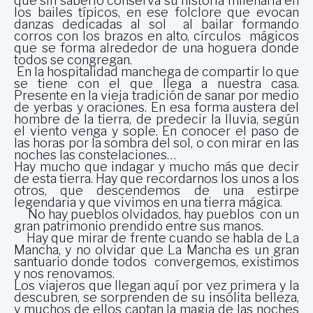
que sin saberlo conserva su historia milenaria en
los bailes típicos, en ese folclore que evocan
danzas dedicadas al sol al bailar formando
corros con los brazos en alto, círculos mágicos
que se forma alrededor de una hoguera donde
todos se congregan.
En la hospitalidad manchega de compartir lo que
se tiene con el que llega a nuestra casa.
Presente en la vieja tradición de sanar por medio
de yerbas y oraciones. En esa forma austera del
hombre de la tierra, de predecir la lluvia, según
el viento venga y sople. En conocer el paso de
las horas por la sombra del sol, o con mirar en las
noches las constelaciones…
Hay mucho que indagar y mucho más que decir
de esta tierra. Hay que recordarnos los unos a los
otros, que descendemos de una estirpe
legendaria y que vivimos en una tierra mágica.
No hay pueblos olvidados, hay pueblos con un
gran patrimonio prendido entre sus manos.
Hay que mirar de frente cuando se habla de La
Mancha, y no olvidar que La Mancha es un gran
santuario donde todos convergemos, existimos
y nos renovamos.
Los viajeros que llegan aquí por vez primera y la
descubren, se sorprenden de su insólita belleza,
y muchos de ellos captan la magia de las noches