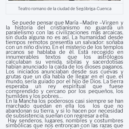
Teatro romano de la ciudad de Segóbriga-Cuenca
Se puede pensar que María –Madre –Virgen y
la historia del cristianismo no guarda un
paralelismo con las civilizaciones más arcaicas,
sin duda alguna no es así. La humanidad desde
tiempos remotos presentía un salvador: soñaba
con un niño divino. En el misterio de los templos
arcanos se hablaba de él. Está recogido en
innumerables textos que los astrólogos
calculaban su venida, sibilas y sacerdotisas
habían anunciado la caída de los dioses paganos.
Los iniciados anunciaban desde sus cuevas y
grutas que un día había de llegar en el que, el
mundo, sería guiado por el hijo de Dios. La tierra
esperaba un rey espiritual que fuese
comprendido y cercano por los pequeños, los
humildes y los pobres…
En la Mancha los poderosos casi siempre se han
marchado quedan en ella los los que no
abandonan su tierra, y si lo hacen por necesidad
de subsistencia, sueñan con regresar a ella.
Hay senderos, lugares, nombres y costumbres
simbólicas que nos entroncan con las razas que