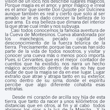
visión de un loco, nos describe lugares mágicos.
Porque magia es el amor, y amor mágico e irreal
es el amor que siente Don Quijote por Dulcinea:
aunque también es real y cierto que solo al ser
amado se le es dado conocer la belleza de lo
que ama. Es esa belleza que dimana del interior
la que atrae cual imán y nos subyuga.
Casi todos conocemos la famosa aventura de
la Cueva de Montesinos. Cueva abandonada por
los manchegos, pecado capital del
desconocimiento de la fuerza telúrica de la
tierra. Precisamente, porque las cuevas han sido
parte de la vida de todos nosotros, y visitar y
conocer una cueva más o menos poco importa.
Pues, si Cervantes, que es el mejor contador de
cuentos que ha existido, nos narra un hecho
mágico acontecido dentro de ella no hay que
dudar de que la magia se da en ese lugar. Lugar
extraño que atrae y atrapa tanto en su exterior,
como dentro de su sima, donde el espíritu
percibe que algo diferente cohabita esas
entrañas.
Desde mi corazón de arcilla soy hija de esta
tierra, que tanto da nacer a unos kilómetros de
distancias que en otros, al fin y al cabo todos
abrimos los ojos a la luz de la Mancha. Y la