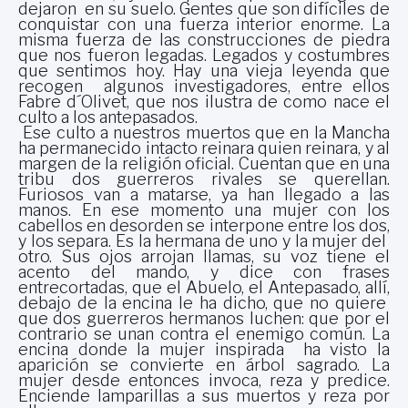
dejaron en su suelo. Gentes que son difíciles de
conquistar con una fuerza interior enorme. La
misma fuerza de las construcciones de piedra
que nos fueron legadas. Legados y costumbres
que sentimos hoy. Hay una vieja leyenda que
recogen algunos investigadores, entre ellos
Fabre d´Olivet, que nos ilustra de como nace el
culto a los antepasados.
Ese culto a nuestros muertos que en la Mancha
ha permanecido intacto reinara quien reinara, y al
margen de la religión oficial. Cuentan que en una
tribu dos guerreros rivales se querellan.
Furiosos van a matarse, ya han llegado a las
manos. En ese momento una mujer con los
cabellos en desorden se interpone entre los dos,
y los separa. Es la hermana de uno y la mujer del
otro. Sus ojos arrojan llamas, su voz tiene el
acento del mando, y dice con frases
entrecortadas, que el Abuelo, el Antepasado, allí,
debajo de la encina le ha dicho, que no quiere
que dos guerreros hermanos luchen: que por el
contrario se unan contra el enemigo común. La
encina donde la mujer inspirada ha visto la
aparición se convierte en árbol sagrado. La
mujer desde entonces invoca, reza y predice.
Enciende lamparillas a sus muertos y reza por