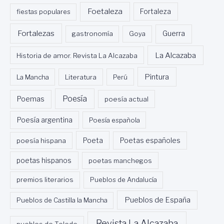
Foetaleza
fiestas populares
Fortaleza
Fortalezas
Guerra
gastronomía
Goya
La Alcazaba
Historia de amor. Revista La Alcazaba
Pintura
La Mancha
Literatura
Perú
Poesía
Poemas
poesía actual
Poesía argentina
Poesía española
Poeta
poesía hispana
Poetas españoles
poetas hispanos
poetas manchegos
premios literarios
Pueblos de Andalucía
Pueblos de España
Pueblos de Castilla la Mancha
Revista La Alcazaba