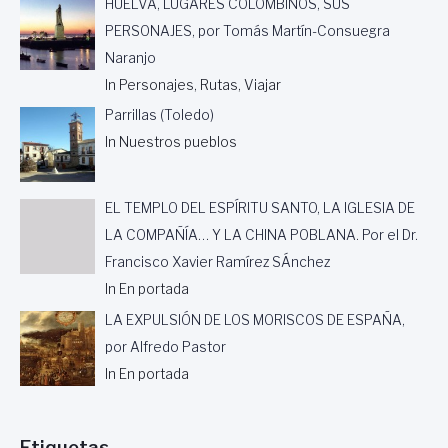
HUELVA, LUGARES COLOMBINOS, SUS
O
P
PERSONAJES, por Tomás Martín-Consuegra
É
Naranjo
R
In Personajes, Rutas, Viajar
S
I
Parrillas (Toledo)
C
In Nuestros pueblos
O
EL TEMPLO DEL ESPÍRITU SANTO, LA IGLESIA DE
LA COMPAÑÍA… Y LA CHINA POBLANA. Por el Dr.
Francisco Xavier Ramírez SÁnchez
In En portada
LA EXPULSIÓN DE LOS MORISCOS DE ESPAÑA,
por Alfredo Pastor
In En portada
Etiquetas