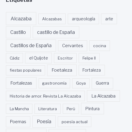
Alcazaba
Alcazabas
arqueología
arte
Castillo
castillo de España
Castillos de España
Cervantes
cocina
Cádiz
el Quijote
Escritor
Felipe II
Foetaleza
fiestas populares
Fortaleza
Fortalezas
Guerra
gastronomía
Goya
La Alcazaba
Historia de amor. Revista La Alcazaba
Pintura
La Mancha
Literatura
Perú
Poesía
Poemas
poesía actual