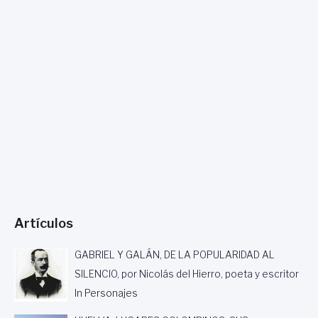
Z
O
A
L
O
P
O
P
U
L
A
R
,
P
O
Artículos
R
E
D
GABRIEL Y GALÁN, DE LA POPULARIDAD AL
U
SILENCIO, por Nicolás del Hierro, poeta y escritor
A
In Personajes
R
D