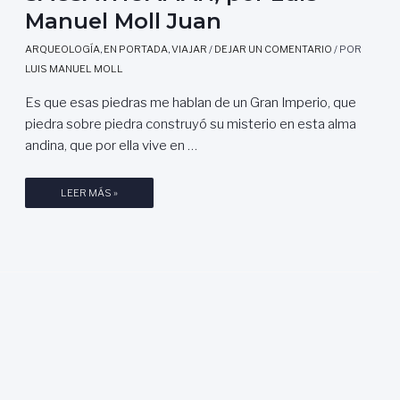
Manuel Moll Juan
ARQUEOLOGÍA
,
EN PORTADA
,
VIAJAR
/
DEJAR UN COMENTARIO
/ POR
LUIS MANUEL MOLL
Es que esas piedras me hablan de un Gran Imperio, que
piedra sobre piedra construyó su misterio en esta alma
andina, que por ella vive en …
S
LEER MÁS »
A
C
S
A
Y
H
U
A
M
Á