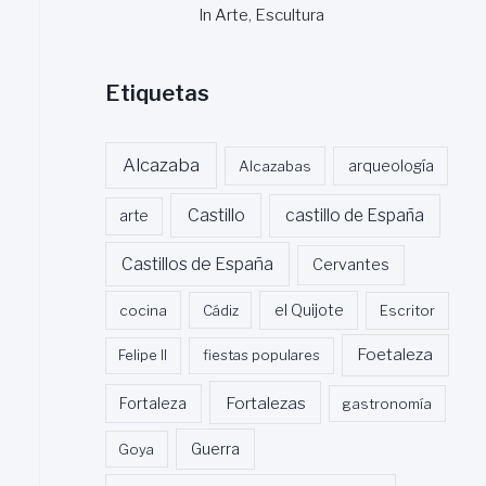
In Arte, Escultura
Etiquetas
Alcazaba
Alcazabas
arqueología
Castillo
castillo de España
arte
Castillos de España
Cervantes
cocina
Cádiz
el Quijote
Escritor
Foetaleza
Felipe II
fiestas populares
Fortalezas
Fortaleza
gastronomía
Guerra
Goya