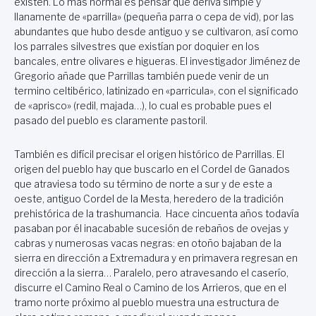
existen. Lo más normal es pensar que deriva simple y
llanamente de «parrilla» (pequeña parra o cepa de vid), por las
abundantes que hubo desde antiguo y se cultivaron, así como
los parrales silvestres que existían por doquier en los
bancales, entre olivares e higueras. El investigador Jiménez de
Gregorio añade que Parrillas también puede venir de un
termino celtibérico, latinizado en «parricula», con el significado
de «aprisco» (redil, majada…), lo cual es probable pues el
pasado del pueblo es claramente pastoril.
También es difícil precisar el origen histórico de Parrillas. El
origen del pueblo hay que buscarlo en el Cordel de Ganados
que atraviesa todo su término de norte a sur y de este a
oeste, antiguo Cordel de la Mesta, heredero de la tradición
prehistórica de la trashumancia. Hace cincuenta años todavía
pasaban por él inacabable sucesión de rebaños de ovejas y
cabras y numerosas vacas negras: en otoño bajaban de la
sierra en dirección a Extremadura y en primavera regresan en
dirección a la sierra… Paralelo, pero atravesando el caserío,
discurre el Camino Real o Camino de los Arrieros, que en el
tramo norte próximo al pueblo muestra una estructura de