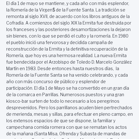
El día 1 de mayo se mantiene, y cada año con más esplendor,
la Romería de la Virgen$ de la Fuente Santa. La tradición se
remonta al siglo XVII, de acuerdo con los libros antiguos de la
Cofradía. A comienzos del siglo XIX la Ermita fue destruida por
los franceses y las posteriores desamortizaciones la dejaron
sin bienes, con lo que se perdió el culto y la romería. En 1980
el pueblo inició una fervorosa y decidida campaña de
reconstrucción de la Ermita y la definitiva recuperación de la
Romería, que hoy es una hermosa realidad. La nueva Ermita
fue bendecida por el Arzobispo de Toledo D. Marcelo González
Martín en 1983. Desde entonces hasta nuestros días, la
Romería de la Fuente Santa se ha venido celebrando, y cada
año con más concurso de público y esplendor de
participación. El día 1 de Mayo se ha convertido en un gran día
de la comarca en Parrillas. Numerosos puestos y una gran
kiosco-bar surten de todo lo necesario a los peregrinos
desprevenidos. Pero los parrillanos acuden bien pertrechados
de merienda, mesas y sillas, para efectuar en pleno campo, en
los extensos espacios de que se dispone, la familiar y
campechana comida romera con que se rematan los actos
de la mañana (Santa Misa, Ofrenda y Subasta de mandas de