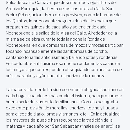
Soldadesca de Carnaval que describen los viejos libros del
Archivo Parroquial, la fiesta de los pastores el día de San
Pedro (29 de junio)… Pero otras perviven, como la Lumbre de
los Quintos, impresionante hoguera de leña de encina que
preparan los quintos de cada año y se enciende cada
Nochebuena a la salida de la Misa del Gallo. Alrededor de la
misma se celebra durante toda la noche la Ronda de
Nochebuena, en que comparsas de mozos y mozas participan
tocando incansablemente las zambombas de corcho,
cantando tonadas antiquísimas y bailando jotas y rondeñas.
Es costumbre antiquísima esa noche rondar en las casas de
los amigos, que corresponden obsequiando con una copa de
anís, mazapán y algún que otro chorizo de la matanza.
La matanza del cerdo ha sido ceremonia obligada cada año en
cada hogar, cuando es más crudo el invierno, para procurarse
buena parte del sustento familiar anual. Con ello se lograba
excelente provisión de morcillas, chorizos, tocino y huesos
para el cocido diario, lomos y jamones, etc… En la actualidad,
los mayores del pueblo han recuperado la tradición de la
matanza y, cada año por San Sebastián (finales de enero), se