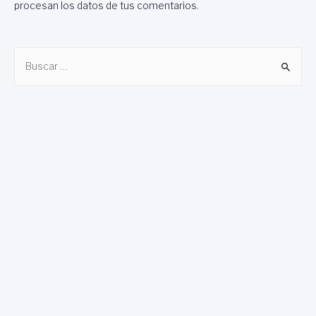
procesan los datos de tus comentarios
.
B
u
s
c
a
r
: