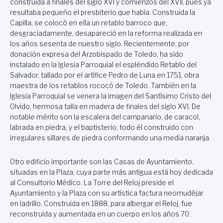
construida a finales del siglo XVI y comienzos del XVII, pues ya
resultaba pequeño el presbiterio que había. Construida la
Capilla, se colocó en ella un retablo barroco que,
desgraciadamente, desapareció en la reforma realizada en
los años sesenta de nuestro siglo. Recientemente, por
donación expresa del Arzobispado de Toledo, ha sido
instalado en la Iglesia Parroquial el espléndido Retablo del
Salvador, tallado por el artífice Pedro de Luna en 1751, obra
maestra de los retablos rococó de Toledo. También en la
Iglesia Parroquial se venera la imagen del Santísimo Cristo del
Olvido, hermosa talla en madera de finales del siglo XVI. De
notable mérito son la escalera del campanario, de caracol,
labrada en piedra, y el baptisterio, todo él construido con
irregulares sillares de piedra conformando una media naranja.
Otro edificio importante son las Casas de Ayuntamiento,
situadas en la Plaza, cuya parte más antigua está hoy dedicada
al Consultorio Médico. La Torre del Reloj preside el
Ayuntamiento y la Plaza con su artística factura neomudéjar
en ladrillo. Construida en 1888, para albergar el Reloj, fue
reconstruida y aumentada en un cuerpo en los años 70.