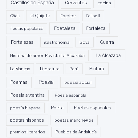
Castillos de España
Cervantes
cocina
Cádiz
el Quijote
Escritor
Felipe II
Foetaleza
fiestas populares
Fortaleza
Fortalezas
Guerra
gastronomía
Goya
La Alcazaba
Historia de amor. Revista La Alcazaba
Pintura
La Mancha
Literatura
Perú
Poesía
Poemas
poesía actual
Poesía argentina
Poesía española
Poeta
poesía hispana
Poetas españoles
poetas hispanos
poetas manchegos
premios literarios
Pueblos de Andalucía