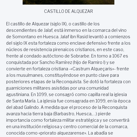
CASTILLO DE ALQUEZAR
El castillo de Alquezar (siglo IX), o castillo de los
descendientes de Jalaf, está inmerso en la comarca del vino
de Somontano en Huesca. Jalaf ibn Rasid levantó a comienzos
del siglo IX esta fortaleza como enclave defensivo frente a los
núcleos de resistencia pirenaicos cristianos, en este caso,
frente al condado autóctono de Sobrarbe. En torno a 1067 es
conquistada por Sancho Ramírez (hijo de Ramiro I) y se
convierte en fortaleza cristiana -«Castrum Alqueçaris»- frente
a los musulmanes, constituyéndose en punto clave para
posteriores etapas de la Reconquista. Se dotó la fortaleza con
guarniciones militares asistidas por una comunidad
agustiniana. En 1099, se consagró como capilla real la iglesia
de Santa María. La iglesia fue consagrada en 1099, en la época
del abad Galindo. A medida que el proceso de la Reconquista
avanza hacia tierra baja (Barbastro, Huesca,…) pierde
importancia como fortaleza militar estratégica y se convertirá
en una institución religiosa y centro comercial de la comarca,
conocida como «priorato alquezarense». La abadía se