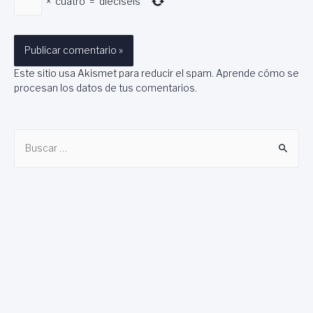
×
cuatro
=
dieciséis
Este sitio usa Akismet para reducir el spam.
Aprende cómo se
procesan los datos de tus comentarios
.
B
u
s
c
a
r
: