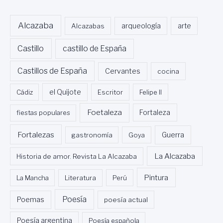
Alcazaba
Alcazabas
arqueología
arte
Castillo
castillo de España
Castillos de España
Cervantes
cocina
Cádiz
el Quijote
Escritor
Felipe II
Foetaleza
fiestas populares
Fortaleza
Fortalezas
Guerra
gastronomía
Goya
La Alcazaba
Historia de amor. Revista La Alcazaba
Pintura
La Mancha
Literatura
Perú
Poesía
Poemas
poesía actual
Poesía argentina
Poesía española