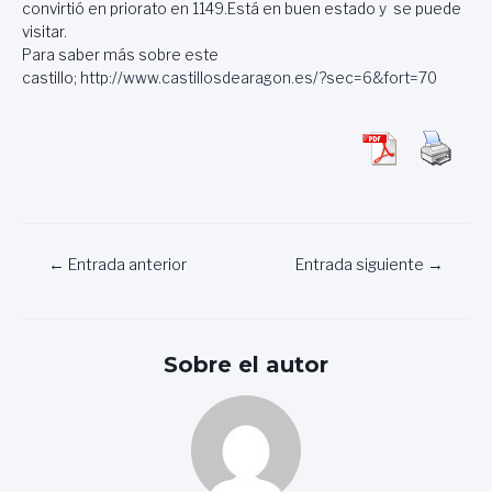
convirtió en priorato en 1149.Está en buen estado y se puede
visitar.
Para saber más sobre este
castillo;
http://www.castillosdearagon.es/?sec=6&fort=70
Navegación
←
Entrada anterior
Entrada siguiente
→
de
entradas
Sobre el autor