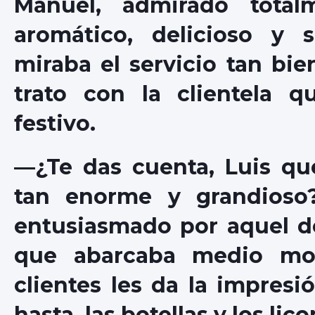
Manuel, admirado total
aromático, delicioso y 
miraba el servicio tan bie
trato con la clientela q
festivo.
—¿Te das cuenta, Luis qué
tan enorme y grandioso
entusiasmado por aquel de
que abarcaba medio mos
clientes les da la impresi
hasta, las botellas y los lico