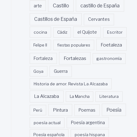
Castillo
castillo de España
arte
Castillos de España
Cervantes
cocina
Cádiz
el Quijote
Escritor
Foetaleza
Felipe II
fiestas populares
Fortalezas
Fortaleza
gastronomía
Guerra
Goya
Historia de amor. Revista La Alcazaba
La Alcazaba
La Mancha
Literatura
Poesía
Pintura
Poemas
Perú
poesía actual
Poesía argentina
Poesía española
poesía hispana