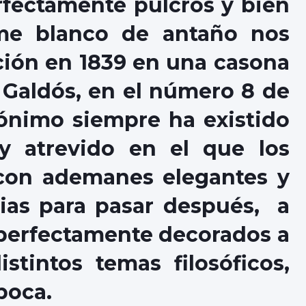
fectamente pulcros y bien
me blanco de antaño nos
ción en 1839 en una casona
 Galdós, en el número 8 de
rónimo siempre ha existido
 y atrevido en el que los
 con ademanes elegantes y
lias para pasar después, a
 perfectamente decorados a
istintos temas filosóficos,
época.