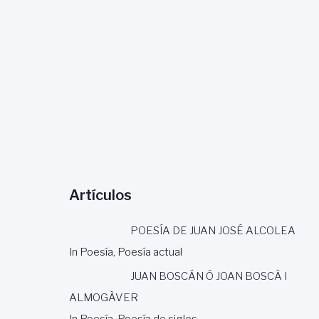
a
r
:
Artículos
POESÍA DE JUAN JOSÉ ALCOLEA
In Poesía, Poesía actual
JUAN BOSCÁN Ó JOAN BOSCÀ I
ALMOGÀVER
In Poesía, Poesía de siglos