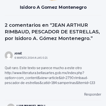
Isidoro A Gomez Montenegro
2 comentarios en “JEAN ARTHUR
RIMBAUD, PESCADOR DE ESTRELLAS,
por Isidoro A. Gómez Montenegro.”
JOSÉ
6 MARZO, 2014 A LAS 0:21
Qué raro. Este texto se parece mucho a este otro
http://www.literatura.bellasartes.gob.mx/index.php?
option=com_content&view=article&id=2790:rimbaud-
pescador-de-estrellas&catid=184:samperinas&Itemid=133
Responder
LUIS MANUEL MOLL