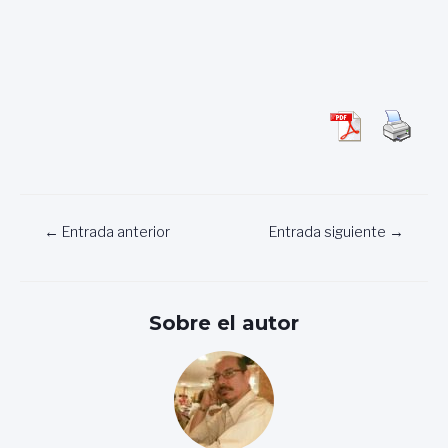
Navegación
←
Entrada anterior
Entrada siguiente
→
de
entradas
Sobre el autor