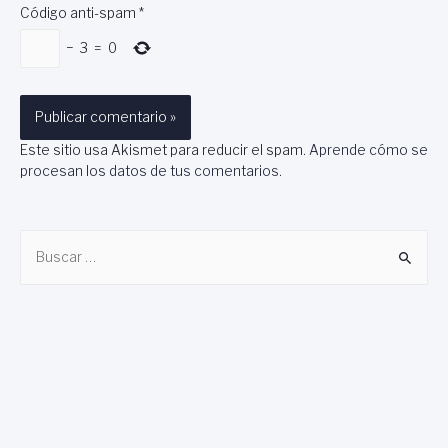
Código anti-spam
*
−
3
=
0
Este sitio usa Akismet para reducir el spam.
Aprende cómo se
procesan los datos de tus comentarios
.
B
u
s
c
a
r
: