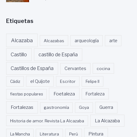
Etiquetas
Alcazaba
Alcazabas
arqueología
arte
Castillo
castillo de España
Castillos de España
Cervantes
cocina
Cádiz
el Quijote
Escritor
Felipe II
Foetaleza
fiestas populares
Fortaleza
Fortalezas
Guerra
gastronomía
Goya
La Alcazaba
Historia de amor. Revista La Alcazaba
Pintura
La Mancha
Literatura
Perú