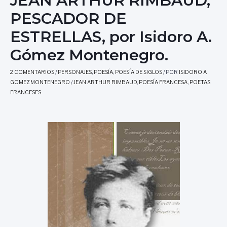
JEAN ARTHUR RIMBAUD,
PESCADOR DE
ESTRELLAS, por Isidoro A.
Gómez Montenegro.
2 COMENTARIOS
/
PERSONAJES
,
POESÍA
,
POESÍA DE SIGLOS
/ POR
ISIDORO A
GOMEZ MONTENEGRO
/
JEAN ARTHUR RIMBAUD
,
POESÍA FRANCESA
,
POETAS
FRANCESES