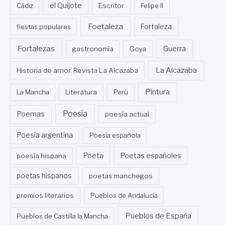
Cádiz
el Quijote
Escritor
Felipe II
Foetaleza
fiestas populares
Fortaleza
Fortalezas
Guerra
gastronomía
Goya
La Alcazaba
Historia de amor. Revista La Alcazaba
Pintura
La Mancha
Literatura
Perú
Poesía
Poemas
poesía actual
Poesía argentina
Poesía española
Poeta
poesía hispana
Poetas españoles
poetas hispanos
poetas manchegos
premios literarios
Pueblos de Andalucía
Pueblos de España
Pueblos de Castilla la Mancha