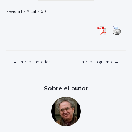
Revista La Alcaba 60
Navegación
←
Entrada anterior
Entrada siguiente
→
de
entradas
Sobre el autor