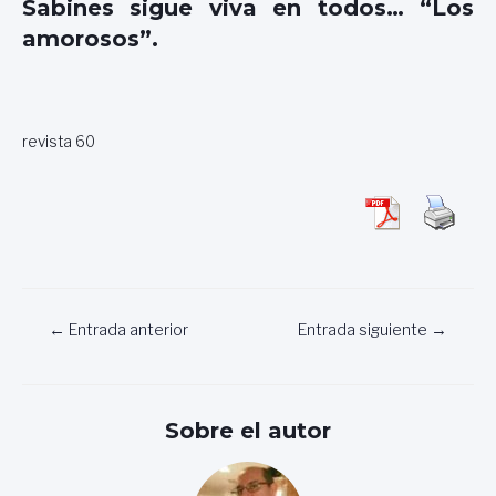
Sabines sigue viva en todos… “Los
amorosos”.
revista 60
Navegación
←
Entrada anterior
Entrada siguiente
→
de
entradas
Sobre el autor