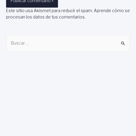
Este sitio usa Akismet para reducir el spam.
Aprende cómo se
procesan los datos de tus comentarios
.
B
u
s
c
a
r
: