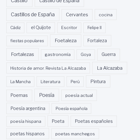
Castillo
castillo de España
Castillos de España
Cervantes
cocina
Cádiz
el Quijote
Escritor
Felipe II
Foetaleza
fiestas populares
Fortaleza
Fortalezas
Guerra
gastronomía
Goya
La Alcazaba
Historia de amor. Revista La Alcazaba
Pintura
La Mancha
Literatura
Perú
Poesía
Poemas
poesía actual
Poesía argentina
Poesía española
Poeta
poesía hispana
Poetas españoles
poetas hispanos
poetas manchegos