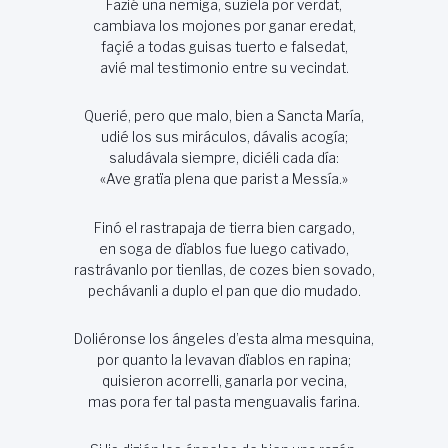
Fazié una nemiga, suziela por verdat,
cambiava los mojones por ganar eredat,
façié a todas guisas tuerto e falsedat,
avié mal testimonio entre su vecindat.
Querié, pero que malo, bien a Sancta María,
udié los sus miráculos, dávalis acogía;
saludávala siempre, diciéli cada día:
«Ave gratïa plena que parist a Messía.»
Finó el rastrapaja de tierra bien cargado,
en soga de dïablos fue luego cativado,
rastrávanlo por tienllas, de cozes bien sovado,
pechávanli a duplo el pan que dio mudado.
Doliéronse los ángeles d’esta alma mesquina,
por quanto la levavan dïablos en rapina;
quisieron acorrelli, ganarla por vecina,
mas pora fer tal pasta menguavalis farina.