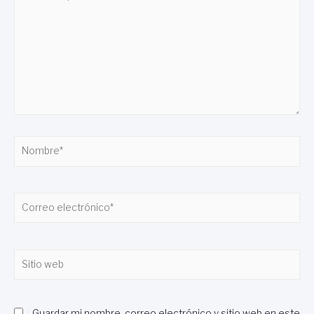
aquí...
Nombre*
Correo
electrónico*
Sitio
web
Guardar mi nombre, correo electrónico y sitio web en este