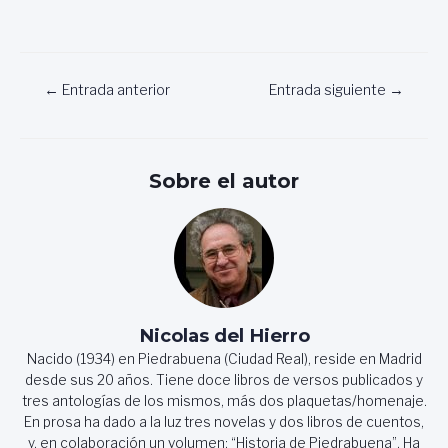
Navegación
←
Entrada anterior
Entrada siguiente
→
de
entradas
Sobre el autor
Nicolas del Hierro
Nacido (1934) en Piedrabuena (Ciudad Real), reside en Madrid
desde sus 20 años. Tiene doce libros de versos publicados y
tres antologías de los mismos, más dos plaquetas/homenaje.
En prosa ha dado a la luz tres novelas y dos libros de cuentos,
y, en colaboración un volumen: “Historia de Piedrabuena”. Ha