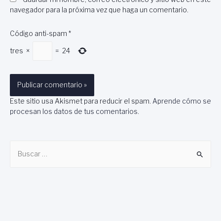
navegador para la próxima vez que haga un comentario.
Código anti-spam
*
tres
×
=
24
Este sitio usa Akismet para reducir el spam.
Aprende cómo se
procesan los datos de tus comentarios
.
B
u
s
c
a
r