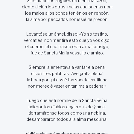
Si lis dizién los ángeles de bien una razón,
ciento dicién los otros, malas que buenas non;
los malos a los bonos teniénlos en rencón,
la alma por peccados non issié de presón.
Levantóse un ángel, disso: «Yo so testigo,
verdat es, non mentira esto que yo vos digo:
el cuerpo, el que trasco esta alma consigo,
fue de Sancta María vassallo e amigo.
Siempre la ementava a yantar e a cena,
diciéli tres palabras: ‘Ave gratïa plena’
la boca por qui essié tan sancta cantilena
non merecié yazer en tan mala cadena.»
Luego que esti nomne de la Sancta Reína
udieron los dïablos cogieron’s de ý aína;
derramáronse todos como una neblina,
desampararon todos a la alma mesquina.
Vidiéronla los ángeles seer desemparada,