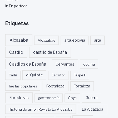
In En portada
Etiquetas
Alcazaba
Alcazabas
arqueología
arte
Castillo
castillo de España
Castillos de España
Cervantes
cocina
Cádiz
el Quijote
Escritor
Felipe II
Foetaleza
fiestas populares
Fortaleza
Fortalezas
Guerra
gastronomía
Goya
La Alcazaba
Historia de amor. Revista La Alcazaba