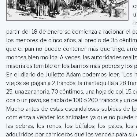
c
u
f
partir del 18 de enero se comienza a racionar el p
los menores de cinco años, al precio de 35 céntimo
que el pan no puede contener más que trigo, arro
mohosa bien molida. A veces, las autoridades realiza
miseria es terrible en los barrios más pobres y los 
En el diario de Juliette Adam podemos leer: “Los 
viejos se pagan a 2 francos, la mantequilla a 28 fra
25, una zanahoria, 70 céntimos, una hoja de col, 15 c
oca o un pavo, se habla de 100 o 200 francos y un c
Mucho antes de estas escandalosas subidas de los
comienza a vender los animales ya que no puede ma
las cebras, los renos, los búfalos, los patos, lo
adquiridos por carniceros que los venden para su 