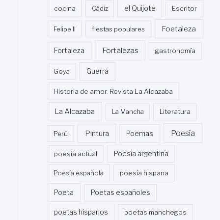
cocina
Cádiz
el Quijote
Escritor
Foetaleza
Felipe II
fiestas populares
Fortalezas
Fortaleza
gastronomía
Guerra
Goya
Historia de amor. Revista La Alcazaba
La Alcazaba
La Mancha
Literatura
Poesía
Pintura
Poemas
Perú
poesía actual
Poesía argentina
Poesía española
poesía hispana
Poeta
Poetas españoles
poetas hispanos
poetas manchegos