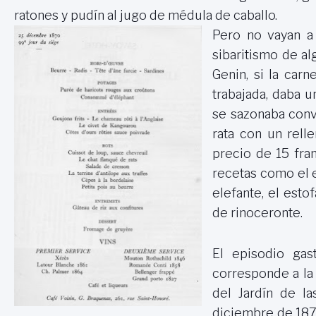
ratones y pudín al jugo de médula de caballo.
Pero no vayan a
sibaritismo de a
Genin, si la car
trabajada, daba un
se sazonaba conv
rata con un rell
precio de 15 fra
recetas como el 
elefante, el est
de rinoceronte.
El episodio gas
corresponde a la 
del Jardín de l
diciembre de 1870