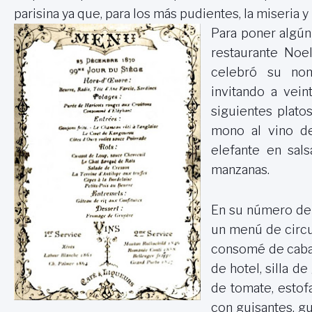
parisina ya que, para los más pudientes, la miseria
Para poner algún
restaurante Noel
celebró su nom
invitando a vei
siguientes platos
mono al vino d
elefante en sals
manzanas.
En su número del
un menú de circu
consomé de caball
de hotel, silla d
de tomate, estof
con guisantes, gu