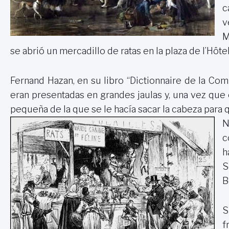
c
v
M
se abrió un mercadillo de ratas en la plaza de l’Hôtel
Fernand Hazan, en su libro “Dictionnaire de
la Co
eran presentadas en grandes jaulas y, una vez que 
pequeña de la que se le hacía sacar la cabeza para 
N
c
h
S
B
S
f