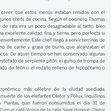
 creer que estos menús estaban reñidos con el
lgunos chefs de cocina. Según el cocinero Thomas
ne de rata era un poco desagradable al tacto, bien
a excelente calidad, fina y tierna, pero perfecta si
enientemente. Este chef llegó a servir terrinas de
eno de carne y grasa de burro, que alcanzaban el
ncos. De aquel tiempo se han conservado algunas
estofado de serpiente pitón, el guiso de trompa de
ofado de león o el redaño relleno de hipopótamo o
tronómico más célebre de la ciudad asediada,
muerte de los elefantes Cástor y Pólux, inquilinos
as Plantas, que fueron consumidos el día 31 de
 en el café Voisin de la calle Saint Honoré. Cástor