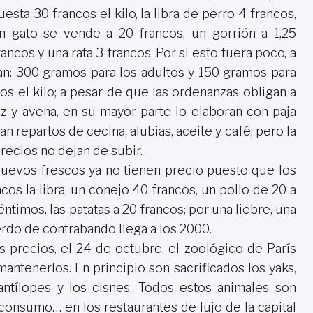
uesta 30 francos el kilo, la libra de perro 4 francos,
n gato se vende a 20 francos, un gorrión a 1,25
rancos y una rata 3 francos. Por si esto fuera poco, a
an:
300 gramos
para los adultos y
150 gramos
para
s el kilo; a pesar de que las ordenanzas obligan a
z y avena, en su mayor parte lo elaboran con paja
n repartos de cecina, alubias, aceite y café; pero la
precios no dejan de subir.
huevos frescos ya no tienen precio puesto que los
ncos la libra, un conejo 40 francos, un pollo de
20 a
éntimos, las patatas a 20 francos; por una liebre, una
erdo de contrabando llega a los 2000.
 precios, el 24 de octubre, el zoológico de París
ntenerlos. En principio son sacrificados los yaks,
s antílopes y los cisnes. Todos estos animales son
consumo… en los restaurantes de lujo de la capital