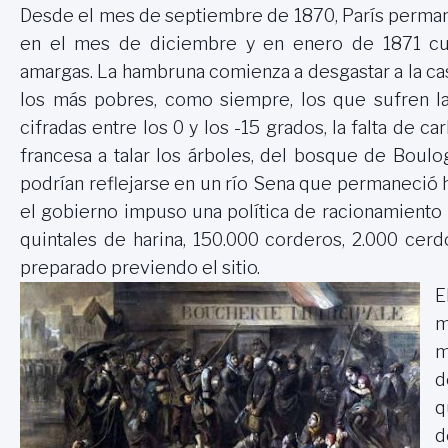
Desde el mes de septiembre de 1870, París permane
en el mes de diciembre y en enero de 1871 cua
amargas. La hambruna comienza a desgastar a la cas
los más pobres, como siempre, los que sufren l
cifradas entre los 0 y los -15 grados, la falta de c
francesa a talar los árboles, del bosque de Bou
podrían reflejarse en un río Sena que permaneció
el gobierno impuso una política de racionamiento 
quintales de harina, 150.000 corderos, 2.000 cer
preparado previendo el sitio.
E
m
d
q
d