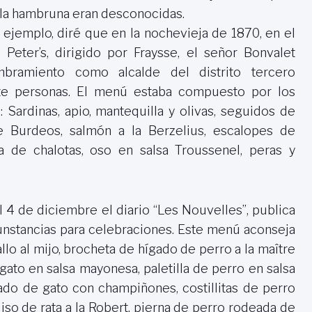
 y la hambruna eran desconocidas.
 ejemplo, diré que en la nochevieja de 1870, en el
 Peter’s, dirigido por Fraysse, el señor Bonvalet
bramiento como alcalde del distrito tercero
nte personas. El menú estaba compuesto por los
: Sardinas, apio, mantequilla y olivas, seguidos de
e Burdeos, salmón a
la Berzelius
, escalopes de
a de chalotas, oso en salsa Troussenel, peras y
 4 de diciembre el diario “Les Nouvelles”, publica
nstancias para celebraciones. Este menú aconseja
o al mijo, brocheta de hígado de perro a la maître
e gato en salsa mayonesa, paletilla de perro en salsa
ado de gato con champiñones, costillitas de perro
iso de rata a
la Robert
, pierna de perro rodeada de