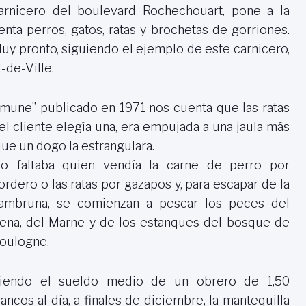
arnicero del boulevard Rochechouart, pone a la
enta perros, gatos, ratas y brochetas de gorriones.
uy pronto, siguiendo el ejemplo de este carnicero,
-de-Ville.
mmune
” publicado en 1971 nos cuenta que las ratas
el cliente elegía una, era empujada a una jaula más
que un dogo la estrangulara.
o faltaba quien vendía la carne de perro por
ordero o las ratas por gazapos y, para escapar de la
ambruna, se comienzan a pescar los peces del
ena, del Marne y de los estanques del bosque de
oulogne.
iendo el sueldo medio de un obrero de 1,50
rancos al día, a finales de diciembre, la mantequilla