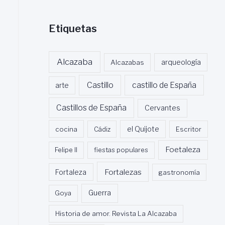
Etiquetas
Alcazaba
Alcazabas
arqueología
Castillo
castillo de España
arte
Castillos de España
Cervantes
cocina
Cádiz
el Quijote
Escritor
Foetaleza
Felipe II
fiestas populares
Fortalezas
Fortaleza
gastronomía
Guerra
Goya
Historia de amor. Revista La Alcazaba