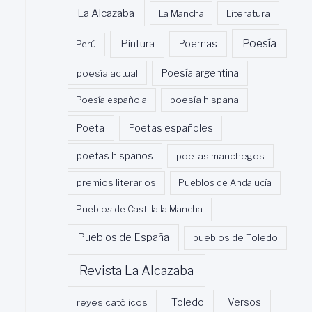
La Alcazaba
La Mancha
Literatura
Poesía
Pintura
Poemas
Perú
poesía actual
Poesía argentina
Poesía española
poesía hispana
Poeta
Poetas españoles
poetas hispanos
poetas manchegos
premios literarios
Pueblos de Andalucía
Pueblos de Castilla la Mancha
Pueblos de España
pueblos de Toledo
Revista La Alcazaba
Toledo
reyes católicos
Versos