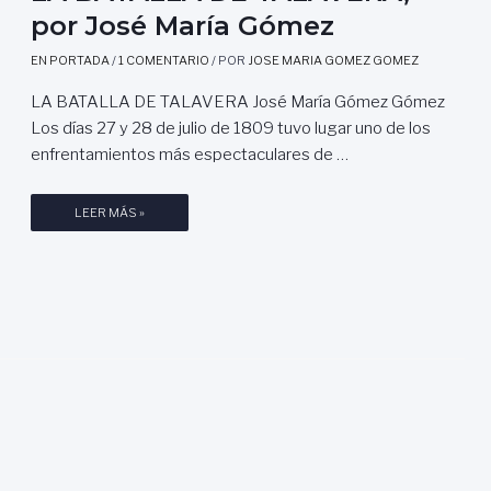
por José María Gómez
EN PORTADA
/
1 COMENTARIO
/ POR
JOSE MARIA GOMEZ GOMEZ
LA BATALLA DE TALAVERA José María Gómez Gómez
Los días 27 y 28 de julio de 1809 tuvo lugar uno de los
enfrentamientos más espectaculares de …
L
LEER MÁS »
A
B
A
T
A
L
L
A
D
E
T