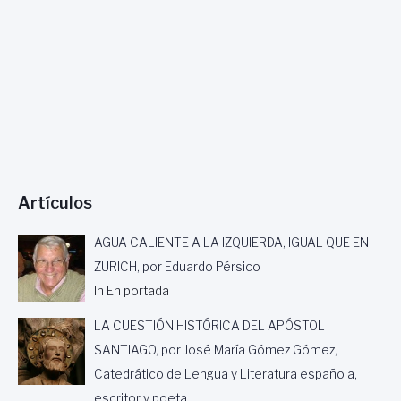
N
T
E
(
C
A
L
P
,
1
0
Artículos
0
%
D
AGUA CALIENTE A LA IZQUIERDA, IGUAL QUE EN
I
ZURICH, por Eduardo Pérsico
F
In En portada
E
R
LA CUESTIÓN HISTÓRICA DEL APÓSTOL
E
N
SANTIAGO, por José María Gómez Gómez,
T
Catedrático de Lengua y Literatura española,
)
escritor y poeta.
,