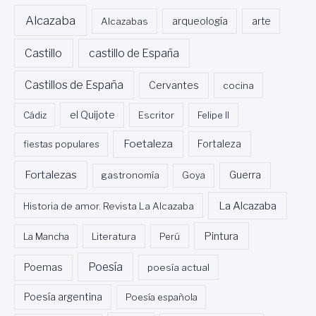
U
Alcazaba
Alcazabas
arqueología
arte
R
I
S
Castillo
castillo de España
M
O
Castillos de España
Cervantes
cocina
D
E
Cádiz
el Quijote
Escritor
Felipe II
C
A
Foetaleza
fiestas populares
Fortaleza
L
P
Fortalezas
Guerra
gastronomía
Goya
E
La Alcazaba
Historia de amor. Revista La Alcazaba
Pintura
La Mancha
Literatura
Perú
Poesía
Poemas
poesía actual
Poesía argentina
Poesía española