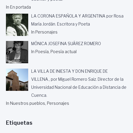
C
In En portada
O
LA CORONA ESPAÑOLA Y ARGENTINA por Rosa
L
A
María Jordán. Escritora y Poeta
B
In Personajes
O
R
MÓNICA JOSEFINA SUÁREZ ROMERO
A
In Poesía, Poesía actual
C
I
Ó
N
LA VILLA DE INIESTA Y DON ENRIQUE DE
O
VILLENA., por Miguel Romero Saiz. Director de la
F
Universidad Nacional de Educación a Distancia de
I
C
Cuenca.
I
In Nuestros pueblos, Personajes
N
A
D
Etiquetas
E
T