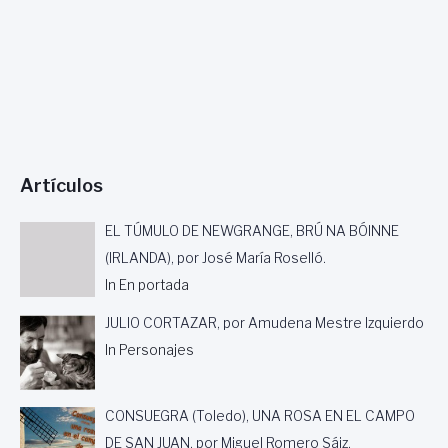
U
R
C
I
A
,
C
O
L
Artículos
A
B
O
EL TÚMULO DE NEWGRANGE, BRÚ NA BÓINNE
R
(IRLANDA), por José María Roselló.
A
In En portada
C
I
JULIO CORTAZAR, por Amudena Mestre Izquierdo
Ó
N
In Personajes
O
F
I
CONSUEGRA (Toledo), UNA ROSA EN EL CAMPO
C
DE SAN JUAN, por Miguel Romero Sáiz.
I