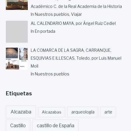
N
Académico C. de la Real Academia de la Historia
A
In Nuestros pueblos, Viajar
D
E
AL CALENDARIO MAYA, por Ángel Ruiz Cediel
T
In En portada
U
R
I
LA COMARCA DE LA SAGRA, CARRANQUE,
S
M
ESQUIVIAS E ILLESCAS, Toledo, por Luis Manuel
O
Moll
D
In Nuestros pueblos
E
C
A
Etiquetas
R
A
V
A
Alcazaba
Alcazabas
arqueología
arte
C
A
Castillo
castillo de España