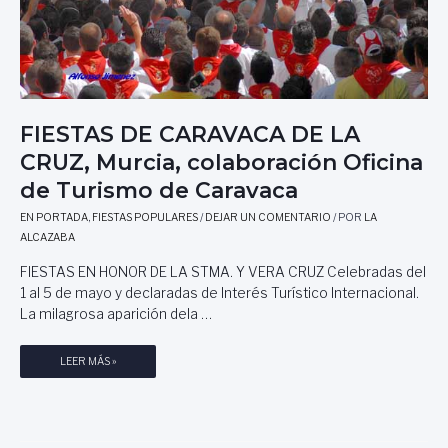
FIESTAS DE CARAVACA DE LA
CRUZ, Murcia, colaboración Oficina
de Turismo de Caravaca
EN PORTADA
,
FIESTAS POPULARES
/
DEJAR UN COMENTARIO
/ POR
LA
ALCAZABA
FIESTAS EN HONOR DE LA STMA. Y VERA CRUZ Celebradas del
1 al 5 de mayo y declaradas de Interés Turístico Internacional.
La milagrosa aparición dela …
F
LEER MÁS »
I
E
S
T