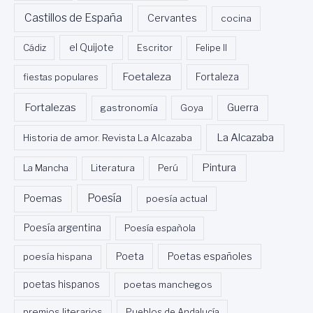
Castillos de España
Cervantes
cocina
Cádiz
el Quijote
Escritor
Felipe II
Foetaleza
fiestas populares
Fortaleza
Fortalezas
Guerra
gastronomía
Goya
La Alcazaba
Historia de amor. Revista La Alcazaba
Pintura
La Mancha
Literatura
Perú
Poesía
Poemas
poesía actual
Poesía argentina
Poesía española
Poeta
poesía hispana
Poetas españoles
poetas hispanos
poetas manchegos
premios literarios
Pueblos de Andalucía