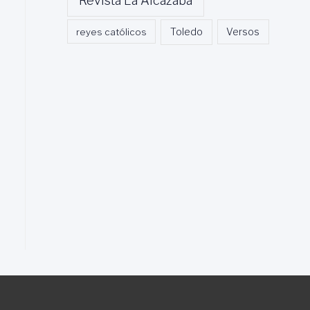
Revista La Alcazaba
Toledo
reyes católicos
Versos