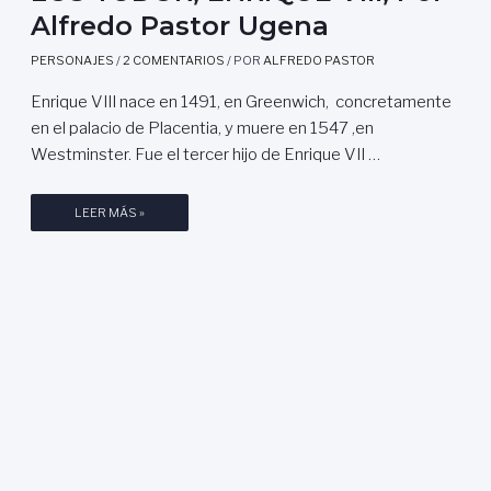
Alfredo Pastor Ugena
PERSONAJES
/
2 COMENTARIOS
/ POR
ALFREDO PASTOR
Enrique VIII nace en 1491, en Greenwich, concretamente
en el palacio de Placentia, y muere en 1547 ,en
Westminster. Fue el tercer hijo de Enrique VII …
L
LEER MÁS »
O
S
T
U
D
O
R
,
E
N
R