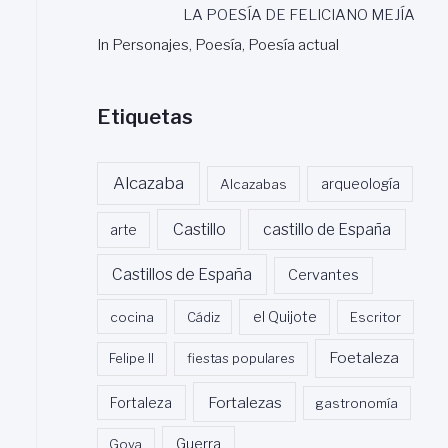
LA POESÍA DE FELICIANO MEJÍA
In Personajes, Poesía, Poesía actual
Etiquetas
Alcazaba
Alcazabas
arqueología
Castillo
castillo de España
arte
Castillos de España
Cervantes
cocina
Cádiz
el Quijote
Escritor
Foetaleza
Felipe II
fiestas populares
Fortalezas
Fortaleza
gastronomía
Guerra
Goya