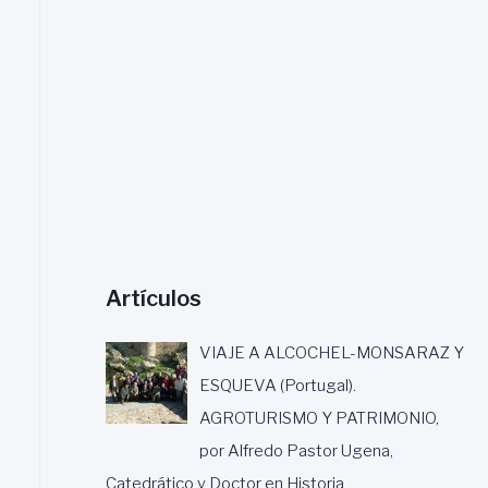
a
r
:
Artículos
VIAJE A ALCOCHEL-MONSARAZ Y
ESQUEVA (Portugal).
AGROTURISMO Y PATRIMONIO,
por Alfredo Pastor Ugena,
Catedrático y Doctor en Historia