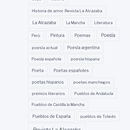
Historia de amor. Revista La Alcazaba
La Alcazaba
La Mancha
Literatura
Poesía
Pintura
Poemas
Perú
poesía actual
Poesía argentina
Poesía española
poesía hispana
Poeta
Poetas españoles
poetas hispanos
poetas manchegos
premios literarios
Pueblos de Andalucía
Pueblos de Castilla la Mancha
Pueblos de España
pueblos de Toledo
Revista La Alcazaba