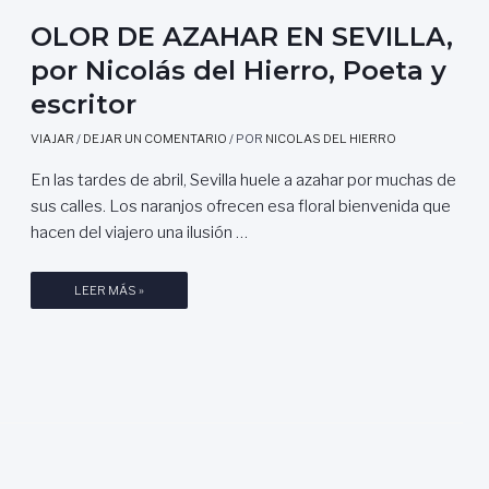
,
U
OLOR DE AZAHAR EN SEVILLA,
N
por Nicolás del Hierro, Poeta y
N
escritor
U
E
VIAJAR
/
DEJAR UN COMENTARIO
/ POR
NICOLAS DEL HIERRO
V
O
En las tardes de abril, Sevilla huele a azahar por muchas de
P
sus calles. Los naranjos ofrecen esa floral bienvenida que
U
hacen del viajero una ilusión …
N
T
O
LEER MÁS »
O
L
D
O
E
R
P
D
A
E
R
A
T
Z
I
A
D