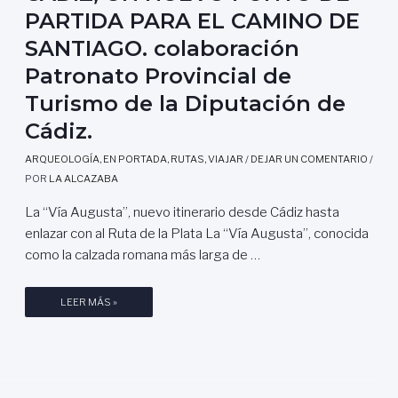
PARTIDA PARA EL CAMINO DE
SANTIAGO. colaboración
Patronato Provincial de
Turismo de la Diputación de
Cádiz.
ARQUEOLOGÍA
,
EN PORTADA
,
RUTAS
,
VIAJAR
/
DEJAR UN COMENTARIO
/
POR
LA ALCAZABA
La “Vía Augusta”, nuevo itinerario desde Cádiz hasta
enlazar con al Ruta de la Plata La “Vía Augusta”, conocida
como la calzada romana más larga de …
C
LEER MÁS »
Á
D
I
Z