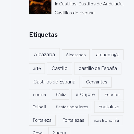
In Castillos, Castillos de Andalucía,
Castillos de España
Etiquetas
Alcazaba
Alcazabas
arqueología
Castillo
castillo de España
arte
Castillos de España
Cervantes
cocina
Cádiz
el Quijote
Escritor
Foetaleza
Felipe II
fiestas populares
Fortalezas
Fortaleza
gastronomía
Guerra
Goya