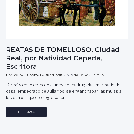
REATAS DE TOMELLOSO, Ciudad
Real, por Natividad Cepeda,
Escritora
FIESTAS POPULARES
/
1 COMENTARIO
/ POR
NATIVIDAD CEPEDA
Crecí viendo como los lunes de madrugada, en el patio de
casa, empedrado de guijarros, se enganchaban las mulas a
los carros, que no regresaban …
R
LEER MÁS »
E
A
T