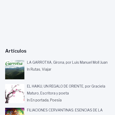
L
,
P
O
R
N
A
T
I
Artículos
V
I
D
LA GARROTXA, Girona, por Luis Manuel Moll Juan
A
In Rutas, Viajar
D
C
E
EL HAIKU, UN REGALO DE ORIENTE, por Graciela
P
E
Maturo, Escritora y poeta
D
In En portada, Poesía
A
,
FILIACIONES CERVANTINAS: ESENCIAS DE LA
E