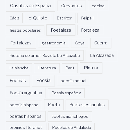
Castillos de España
Cervantes
cocina
Cádiz
el Quijote
Escritor
Felipe II
Foetaleza
fiestas populares
Fortaleza
Fortalezas
Guerra
gastronomía
Goya
La Alcazaba
Historia de amor. Revista La Alcazaba
Pintura
La Mancha
Literatura
Perú
Poesía
Poemas
poesía actual
Poesía argentina
Poesía española
Poeta
poesía hispana
Poetas españoles
poetas hispanos
poetas manchegos
premios literarios
Pueblos de Andalucía