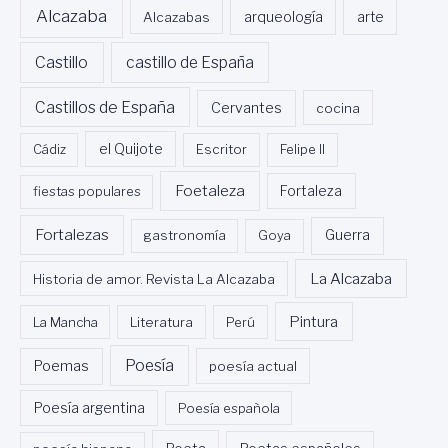
Alcazaba
Alcazabas
arqueología
arte
Castillo
castillo de España
Castillos de España
Cervantes
cocina
Cádiz
el Quijote
Escritor
Felipe II
Foetaleza
fiestas populares
Fortaleza
Fortalezas
Guerra
gastronomía
Goya
La Alcazaba
Historia de amor. Revista La Alcazaba
Pintura
La Mancha
Literatura
Perú
Poesía
Poemas
poesía actual
Poesía argentina
Poesía española