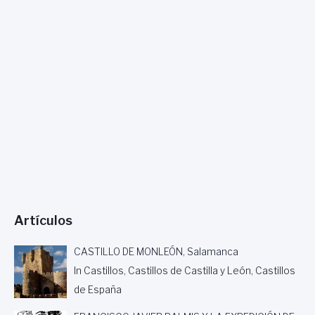
N
A
-
M
E
X
I
C
O
Artículos
CASTILLO DE MONLEÓN, Salamanca
In Castillos, Castillos de Castilla y León, Castillos
de España