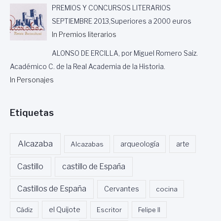
E
PREMIOS Y CONCURSOS LITERARIOS
U
SEPTIEMBRE 2013,Superiores a 2000 euros
R
In Premios literarios
O
S
ALONSO DE ERCILLA, por Miguel Romero Saiz.
.
Académico C. de la Real Academia de la Historia.
In Personajes
Etiquetas
Alcazaba
Alcazabas
arqueología
arte
Castillo
castillo de España
Castillos de España
Cervantes
cocina
Cádiz
el Quijote
Escritor
Felipe II