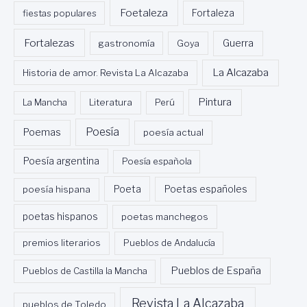
Foetaleza
fiestas populares
Fortaleza
Fortalezas
Guerra
gastronomía
Goya
La Alcazaba
Historia de amor. Revista La Alcazaba
Pintura
La Mancha
Literatura
Perú
Poesía
Poemas
poesía actual
Poesía argentina
Poesía española
Poeta
poesía hispana
Poetas españoles
poetas hispanos
poetas manchegos
premios literarios
Pueblos de Andalucía
Pueblos de España
Pueblos de Castilla la Mancha
Revista La Alcazaba
pueblos de Toledo