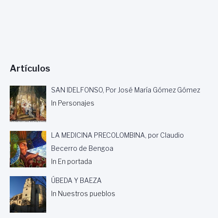
A
Y
O
2
0
1
3
Artículos
.
S
U
SAN IDELFONSO, Por José María Gómez Gómez
P
In Personajes
E
R
I
LA MEDICINA PRECOLOMBINA, por Claudio
O
R
Becerro de Bengoa
E
In En portada
S
A
ÚBEDA Y BAEZA
2
In Nuestros pueblos
0
0
0