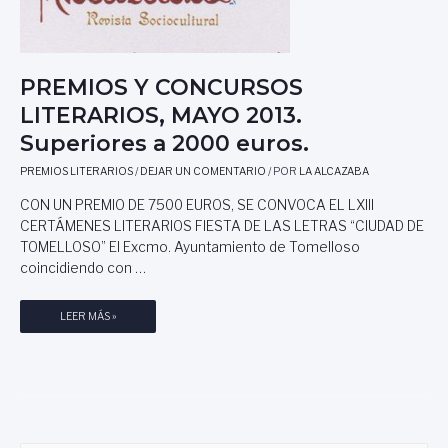
PREMIOS Y CONCURSOS
LITERARIOS, MAYO 2013.
Superiores a 2000 euros.
PREMIOS LITERARIOS
/
DEJAR UN COMENTARIO
/ POR
LA ALCAZABA
CON UN PREMIO DE 7500 EUROS, SE CONVOCA EL LXIII
CERTÁMENES LITERARIOS FIESTA DE LAS LETRAS “CIUDAD DE
TOMELLOSO” El Excmo. Ayuntamiento de Tomelloso
coincidiendo con …
P
LEER MÁS »
R
E
M
I
O
S