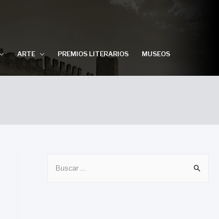
ARTE
PREMIOS LITERARIOS
MUSEOS
B
u
s
c