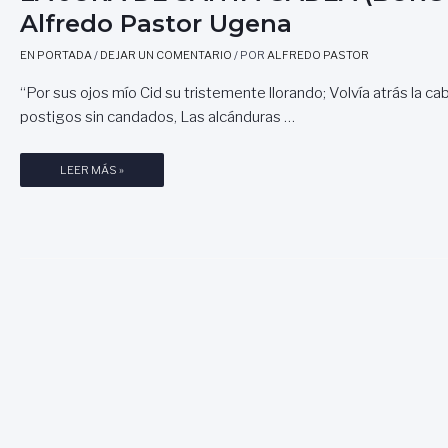
Alfredo Pastor Ugena
EN PORTADA
/
DEJAR UN COMENTARIO
/ POR
ALFREDO PASTOR
“Por sus ojos mío Cid su tristemente llorando; Volvía atrás la c
postigos sin candados, Las alcánduras …
L
LEER MÁS »
A
J
U
R
A
D
E
S
A
N
T
A