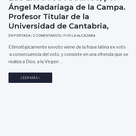
Ángel Madariaga de la Campa.
Profesor Titular de la
Universidad de Cantabria,
EN PORTADA
/
2 COMENTARIOS
/ POR
LA ALCAZABA
Etimológicamente exvoto viene de la frase latina ex voto
a consecuencia del voto, y consiste en una ofrenda que se
realiza a Dios, a la Virgen …
L
LEER MÁS »
O
S
E
X
V
O
T
O