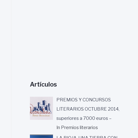
a
r
:
Artículos
PREMIOS Y CONCURSOS
LITERARIOS OCTUBRE 2014,
superiores a 7000 euros –
In Premios literarios
LA RIOJA, UNA TIERRA CON