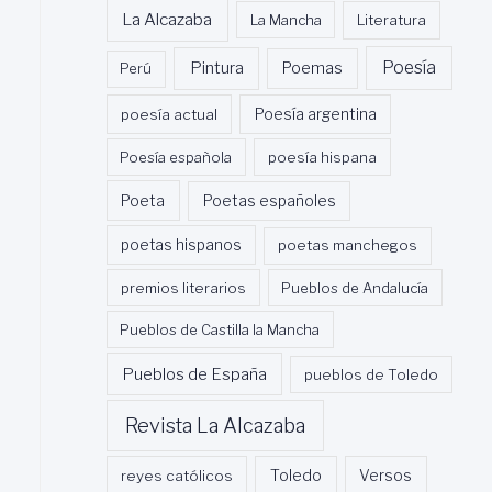
La Alcazaba
La Mancha
Literatura
Poesía
Pintura
Poemas
Perú
poesía actual
Poesía argentina
Poesía española
poesía hispana
Poeta
Poetas españoles
poetas hispanos
poetas manchegos
premios literarios
Pueblos de Andalucía
Pueblos de Castilla la Mancha
Pueblos de España
pueblos de Toledo
Revista La Alcazaba
Toledo
reyes católicos
Versos