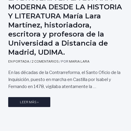
MODERNA DESDE LA HISTORIA
Y LITERATURA María Lara
Martínez, historiadora,
escritora y profesora de la
Universidad a Distancia de
Madrid, UDIMA.
EN PORTADA
/
2 COMENTARIOS
/ POR
MARIA LARA
En las décadas de la Contrarreforma, el Santo Oficio de la
Inquisición, puesto en marcha en Castilla por Isabel y
Fernando en 1478, vigilaba atentamente la …
L
LEER MÁS »
A
B
R
U