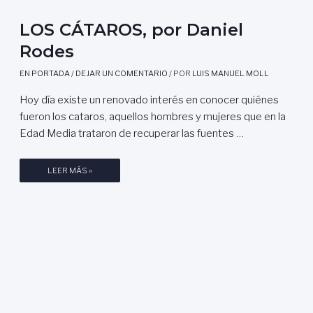
J
E
LOS CÁTAROS, por Daniel
R
Rodes
Í
A
EN PORTADA
/
DEJAR UN COMENTARIO
/ POR
LUIS MANUEL MOLL
E
Hoy día existe un renovado interés en conocer quiénes
N
fueron los cataros, aquellos hombres y mujeres que en la
L
A
Edad Media trataron de recuperar las fuentes …
E
S
L
LEER MÁS »
P
O
A
S
Ñ
C
A
Á
M
T
O
A
D
R
E
O
R
S