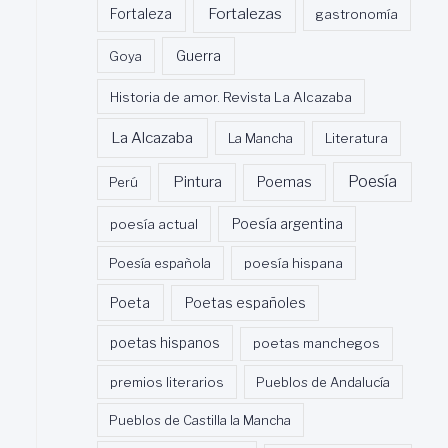
Fortalezas
Fortaleza
gastronomía
Guerra
Goya
Historia de amor. Revista La Alcazaba
La Alcazaba
La Mancha
Literatura
Poesía
Pintura
Poemas
Perú
poesía actual
Poesía argentina
Poesía española
poesía hispana
Poeta
Poetas españoles
poetas hispanos
poetas manchegos
premios literarios
Pueblos de Andalucía
Pueblos de Castilla la Mancha