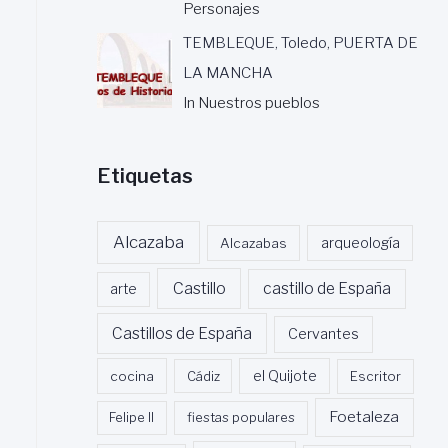
Personajes
TEMBLEQUE, Toledo, PUERTA DE
LA MANCHA
In Nuestros pueblos
Etiquetas
Alcazaba
Alcazabas
arqueología
Castillo
castillo de España
arte
Castillos de España
Cervantes
cocina
Cádiz
el Quijote
Escritor
Foetaleza
Felipe II
fiestas populares