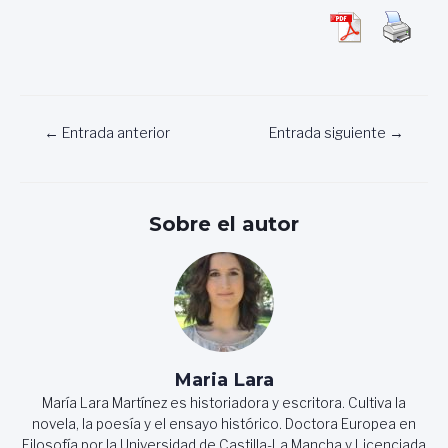
Navegación
←
Entrada anterior
Entrada siguiente
→
de
entradas
Sobre el autor
Maria Lara
María Lara Martínez es historiadora y escritora. Cultiva la
novela, la poesía y el ensayo histórico. Doctora Europea en
Filosofía por la Universidad de Castilla-La Mancha y Licenciada