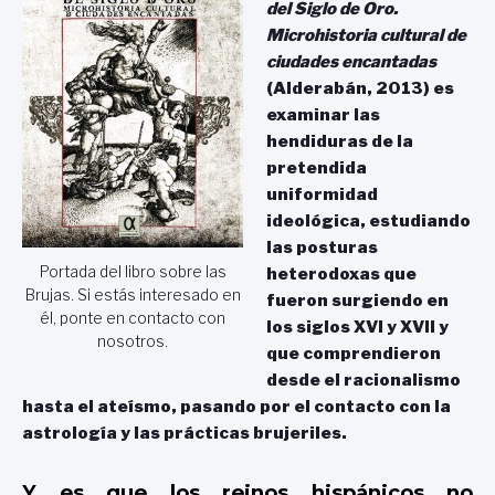
del Siglo de Oro.
Microhistoria cultural de
ciudades encantadas
(Alderabán, 2013) es
examinar las
hendiduras de la
pretendida
uniformidad
ideológica, estudiando
las posturas
Portada del libro sobre las
heterodoxas que
Brujas. Si estás interesado en
fueron surgiendo en
él, ponte en contacto con
los siglos XVI y XVII y
nosotros.
que comprendieron
desde el racionalismo
hasta el ateísmo, pasando por el contacto con la
astrología y las prácticas brujeriles.
Y es que los reinos hispánicos no