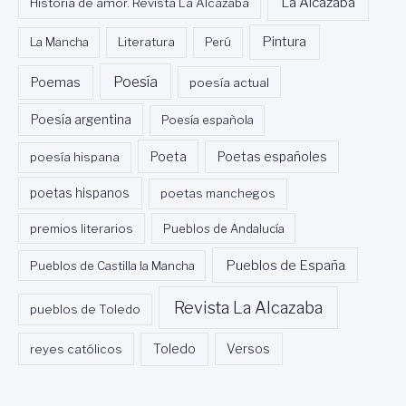
La Alcazaba
Historia de amor. Revista La Alcazaba
Pintura
La Mancha
Literatura
Perú
Poesía
Poemas
poesía actual
Poesía argentina
Poesía española
Poeta
poesía hispana
Poetas españoles
poetas hispanos
poetas manchegos
premios literarios
Pueblos de Andalucía
Pueblos de España
Pueblos de Castilla la Mancha
Revista La Alcazaba
pueblos de Toledo
Toledo
reyes católicos
Versos