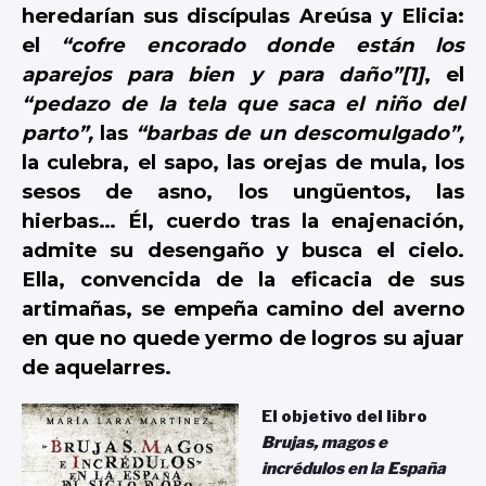
heredarían sus discípulas Areúsa y Elicia:
el
“cofre encorado donde están los
aparejos para bien y para daño”
[1]
, el
“pedazo de la tela que saca el niño del
parto”,
las
“barbas de un descomulgado”,
la culebra, el sapo, las orejas de mula, los
sesos de asno, los ungüentos, las
hierbas… Él, cuerdo tras la enajenación,
admite su desengaño y busca el cielo.
Ella, convencida de la eficacia de sus
artimañas, se empeña camino del averno
en que no quede yermo de logros su ajuar
de aquelarres.
El objetivo del libro
Brujas, magos e
incrédulos en la España