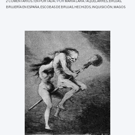
2 COMENTARIOS
/
EN PORTADA
/ POR
MARIA LARA
/
AQUELARRES
,
BRUJAS
,
BRUJERÍA EN ESPAÑA
,
ESCOBAS DE BRUJAS
,
HECHIZOS
,
INQUISICIÓN
,
MAGOS