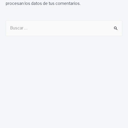
procesan los datos de tus comentarios
.
B
u
s
c
a
r
: