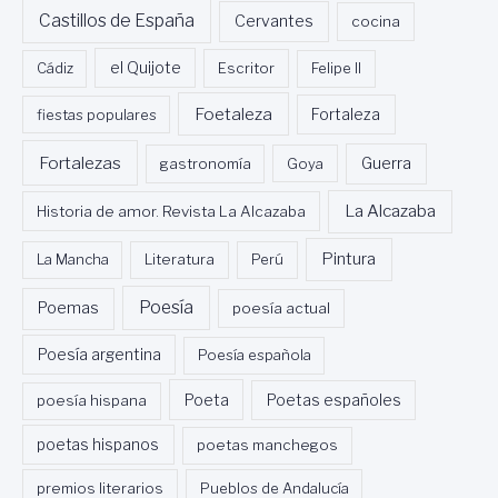
Castillos de España
Cervantes
cocina
Cádiz
el Quijote
Escritor
Felipe II
Foetaleza
fiestas populares
Fortaleza
Fortalezas
Guerra
gastronomía
Goya
La Alcazaba
Historia de amor. Revista La Alcazaba
Pintura
La Mancha
Literatura
Perú
Poesía
Poemas
poesía actual
Poesía argentina
Poesía española
Poeta
poesía hispana
Poetas españoles
poetas hispanos
poetas manchegos
premios literarios
Pueblos de Andalucía