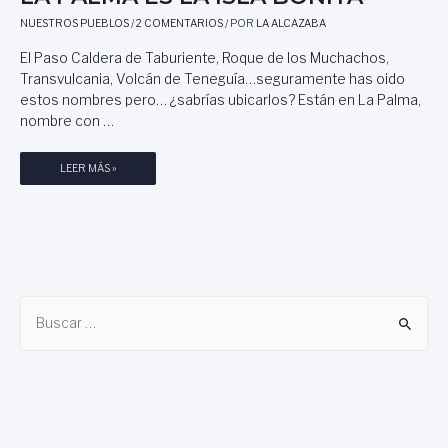
I
O
NUESTROS PUEBLOS
/
2 COMENTARIOS
/ POR
LA ALCAZABA
S
N
L
S
El Paso Caldera de Taburiente, Roque de los Muchachos,
A
U
Transvulcania, Volcán de Teneguía…seguramente has oido
S
E
estos nombres pero… ¿sabrías ubicarlos? Están en La Palma,
C
G
nombre con …
A
R
N
A
A
L
LEER MÁS »
N
R
A
A
I
P
R
A
A
A
S
L
N
P
M
J
O
A
O
B
R
E
T
S
u
O
L
s
M
A
Á
c
I
S
S
a
M
L
r