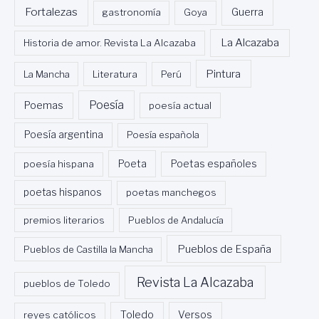
Fortalezas
Guerra
gastronomía
Goya
La Alcazaba
Historia de amor. Revista La Alcazaba
Pintura
La Mancha
Literatura
Perú
Poesía
Poemas
poesía actual
Poesía argentina
Poesía española
Poeta
poesía hispana
Poetas españoles
poetas hispanos
poetas manchegos
premios literarios
Pueblos de Andalucía
Pueblos de España
Pueblos de Castilla la Mancha
Revista La Alcazaba
pueblos de Toledo
Toledo
reyes católicos
Versos