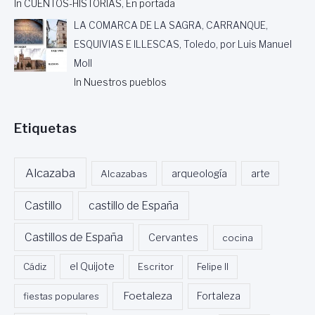
In CUENTOS-HISTORIAS, En portada
LA COMARCA DE LA SAGRA, CARRANQUE,
ESQUIVIAS E ILLESCAS, Toledo, por Luis Manuel
Moll
In Nuestros pueblos
Etiquetas
Alcazaba
Alcazabas
arqueología
arte
Castillo
castillo de España
Castillos de España
Cervantes
cocina
Cádiz
el Quijote
Escritor
Felipe II
Foetaleza
fiestas populares
Fortaleza