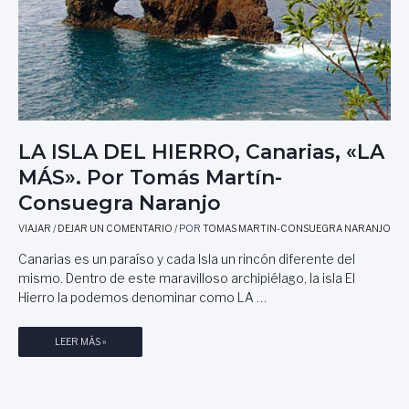
LA ISLA DEL HIERRO, Canarias, «LA
MÁS». Por Tomás Martín-
Consuegra Naranjo
VIAJAR
/
DEJAR UN COMENTARIO
/ POR
TOMAS MARTIN-CONSUEGRA NARANJO
Canarias es un paraíso y cada Isla un rincón diferente del
mismo. Dentro de este maravilloso archipiélago, la isla El
Hierro la podemos denominar como LA …
L
LEER MÁS »
A
I
S