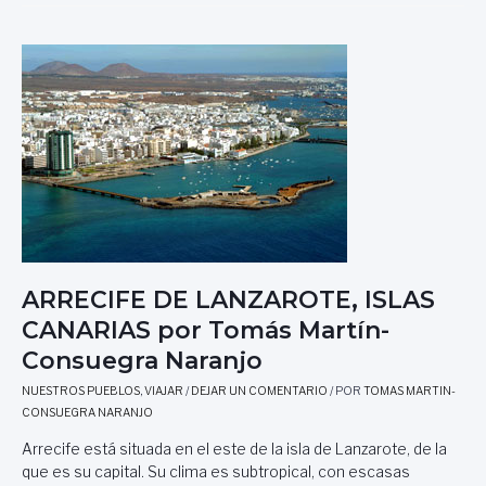
L
A
D
E
L
H
I
E
R
R
O
,
C
A
ARRECIFE DE LANZAROTE, ISLAS
N
CANARIAS por Tomás Martín-
A
Consuegra Naranjo
R
I
NUESTROS PUEBLOS
,
VIAJAR
/
DEJAR UN COMENTARIO
/ POR
TOMAS MARTIN-
A
CONSUEGRA NARANJO
S
,
Arrecife está situada en el este de la isla de Lanzarote, de la
«
que es su capital. Su clima es subtropical, con escasas
L