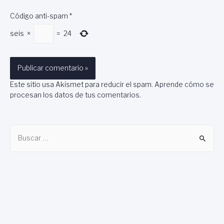
Código anti-spam
*
seis
×
=
24
Este sitio usa Akismet para reducir el spam.
Aprende cómo se
procesan los datos de tus comentarios
.
B
u
s
c
a
r
: