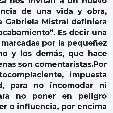
eza nos invitan a un nuevo
ncia de una vida y obra,
 Gabriela Mistral definiera
acabamiento”. Es decir una
as marcadas por la pequeñez
mo y los demás, que hace
penas son comentaristas.Por
ocomplaciente, impuesta
d, para no incomodar ni
 para no poner en peligro
r o influencia, por encima