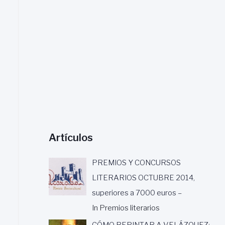
a
r
:
Artículos
PREMIOS Y CONCURSOS
LITERARIOS OCTUBRE 2014,
superiores a 7000 euros –
In Premios literarios
CÓMO REPINTAR A VELÁZQUEZ: