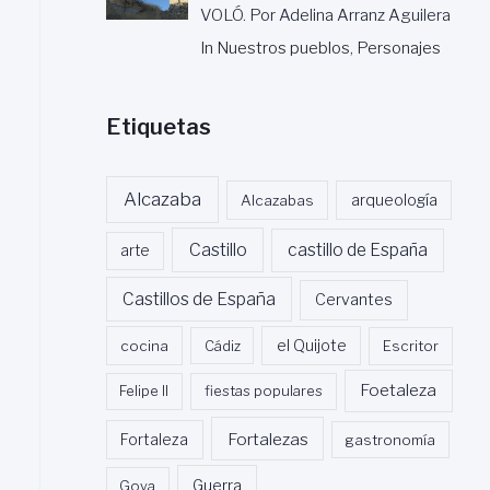
VOLÓ. Por Adelina Arranz Aguilera
In Nuestros pueblos, Personajes
Etiquetas
Alcazaba
Alcazabas
arqueología
Castillo
castillo de España
arte
Castillos de España
Cervantes
cocina
Cádiz
el Quijote
Escritor
Foetaleza
Felipe II
fiestas populares
Fortalezas
Fortaleza
gastronomía
Guerra
Goya