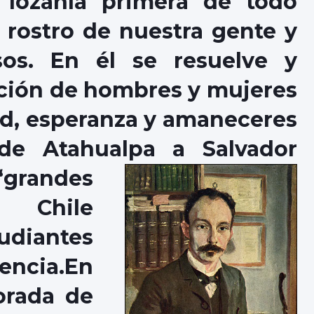
 lozanía primera de todo
l rostro de nuestra gente y
os. En él se resuelve y
nación de hombres y mujeres
d, esperanza y amaneceres
de Atahualpa a Salvador
randes
 Chile
diantes
encia.En
orada de