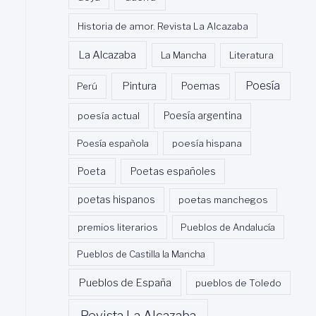
Historia de amor. Revista La Alcazaba
La Alcazaba
La Mancha
Literatura
Poesía
Pintura
Poemas
Perú
poesía actual
Poesía argentina
Poesía española
poesía hispana
Poeta
Poetas españoles
poetas hispanos
poetas manchegos
premios literarios
Pueblos de Andalucía
Pueblos de Castilla la Mancha
Pueblos de España
pueblos de Toledo
Revista La Alcazaba