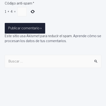
Código anti-spam
*
1
+
4
=
Este sitio usa Akismet para reducir el spam.
Aprende cómo se
procesan los datos de tus comentarios
.
B
u
s
c
a
r
: