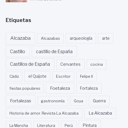
Etiquetas
Alcazaba
Alcazabas
arqueología
arte
Castillo
castillo de España
Castillos de España
Cervantes
cocina
Cádiz
el Quijote
Escritor
Felipe II
Foetaleza
fiestas populares
Fortaleza
Fortalezas
Guerra
gastronomía
Goya
La Alcazaba
Historia de amor. Revista La Alcazaba
Pintura
La Mancha
Literatura
Perú