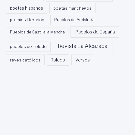
R
A
poetas hispanos
poetas manchegos
S
H
premios literarios
Pueblos de Andalucía
I
S
Pueblos de España
Pueblos de Castilla la Mancha
P
Á
Revista La Alcazaba
pueblos de Toledo
N
I
Toledo
reyes católicos
Versos
C
A
S
,
F
A
C
U
L
T
A
D
D