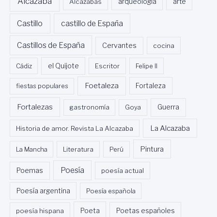
Alcazaba
Alcazabas
arqueología
arte
M
E
Castillo
castillo de España
N
T
O
Castillos de España
Cervantes
cocina
D
E
Cádiz
el Quijote
Escritor
Felipe II
L
E
Foetaleza
fiestas populares
Fortaleza
N
G
Fortalezas
Guerra
gastronomía
Goya
U
A
La Alcazaba
Historia de amor. Revista La Alcazaba
Y
L
Pintura
La Mancha
Literatura
Perú
I
T
Poesía
Poemas
E
poesía actual
R
A
Poesía argentina
Poesía española
T
U
Poeta
poesía hispana
Poetas españoles