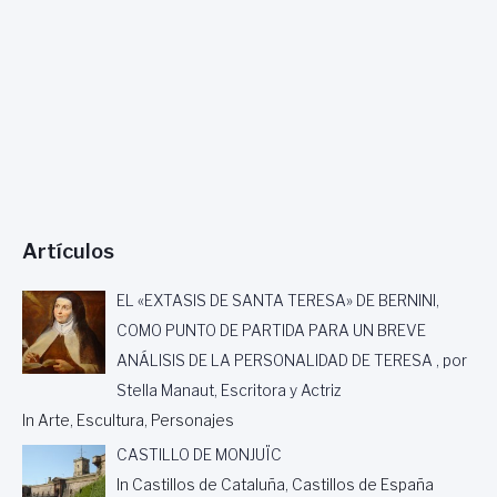
B
I
S
T
A
P
O
R
G
A
M
Artículos
A
L
A
EL «EXTASIS DE SANTA TERESA» DE BERNINI,
B
COMO PUNTO DE PARTIDA PARA UN BREVE
D
ANÁLISIS DE LA PERSONALIDAD DE TERESA , por
E
L
Stella Manaut, Escritora y Actriz
K
In Arte, Escultura, Personajes
A
R
CASTILLO DE MONJUÏC
I
In Castillos de Cataluña, Castillos de España
M