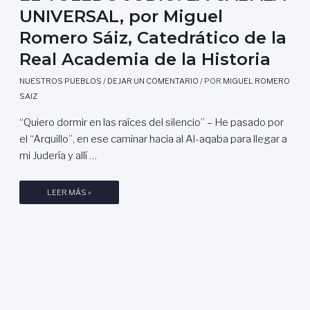
UNIVERSAL, por Miguel
Romero Sáiz, Catedrático de la
Real Academia de la Historia
NUESTROS PUEBLOS
/
DEJAR UN COMENTARIO
/ POR
MIGUEL ROMERO
SAIZ
“Quiero dormir en las raíces del silencio” – He pasado por
el “Arquillo”, en ese caminar hacia al Al-aqaba para llegar a
mi Judería y allí …
E
LEER MÁS »
L
T
O
L
E
D
O