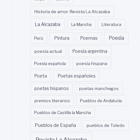
Historia de amor. Revista La Alcazaba
La Alcazaba
La Mancha
Literatura
Poesía
Pintura
Poemas
Perú
poesía actual
Poesía argentina
Poesía española
poesía hispana
Poeta
Poetas españoles
poetas hispanos
poetas manchegos
premios literarios
Pueblos de Andalucía
Pueblos de Castilla la Mancha
Pueblos de España
pueblos de Toledo
Revista La Alcazaba