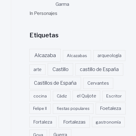
Garma
In Personajes
Etiquetas
Alcazaba
Alcazabas
arqueología
Castillo
castillo de España
arte
Castillos de España
Cervantes
cocina
Cádiz
el Quijote
Escritor
Foetaleza
Felipe II
fiestas populares
Fortalezas
Fortaleza
gastronomía
Guerra
Goya