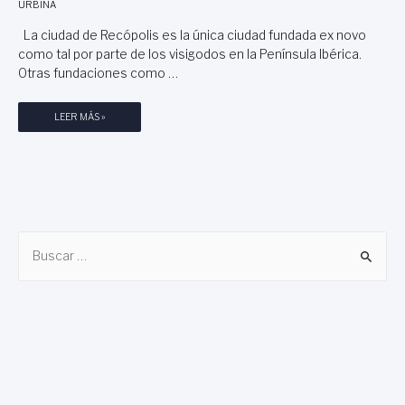
URBINA
La ciudad de Recópolis es la única ciudad fundada ex novo
como tal por parte de los visigodos en la Península Ibérica.
Otras fundaciones como …
R
LEER MÁS »
E
C
Ó
P
O
L
B
I
S
u
,
s
L
c
A
S
a
R
r
U
I
: