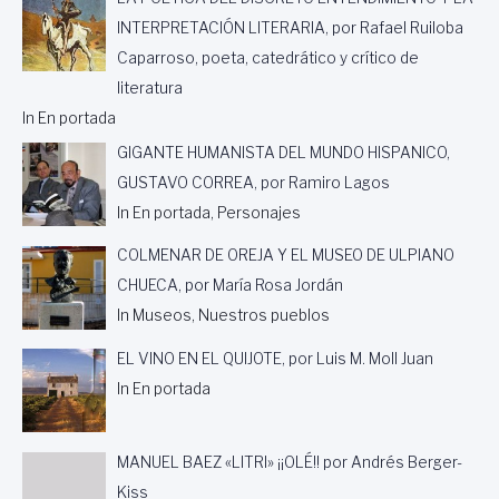
N
INTERPRETACIÓN LITERARIA, por Rafael Ruiloba
E
Caparroso, poeta, catedrático y crítico de
S
P
literatura
A
In En portada
Ñ
A
GIGANTE HUMANISTA DEL MUNDO HISPANICO,
GUSTAVO CORREA, por Ramiro Lagos
In En portada, Personajes
COLMENAR DE OREJA Y EL MUSEO DE ULPIANO
CHUECA, por María Rosa Jordán
In Museos, Nuestros pueblos
EL VINO EN EL QUIJOTE, por Luis M. Moll Juan
In En portada
MANUEL BAEZ «LITRI» ¡¡OLÉ!! por Andrés Berger-
Kiss