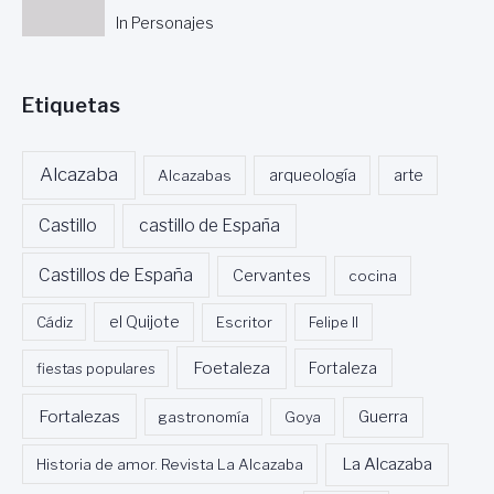
In Personajes
Etiquetas
Alcazaba
Alcazabas
arqueología
arte
Castillo
castillo de España
Castillos de España
Cervantes
cocina
Cádiz
el Quijote
Escritor
Felipe II
Foetaleza
fiestas populares
Fortaleza
Fortalezas
Guerra
gastronomía
Goya
La Alcazaba
Historia de amor. Revista La Alcazaba