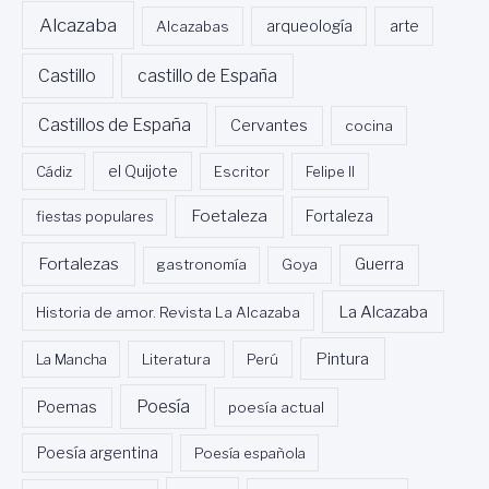
Alcazaba
Alcazabas
arqueología
arte
Castillo
castillo de España
Castillos de España
Cervantes
cocina
Cádiz
el Quijote
Escritor
Felipe II
Foetaleza
fiestas populares
Fortaleza
Fortalezas
Guerra
gastronomía
Goya
La Alcazaba
Historia de amor. Revista La Alcazaba
Pintura
La Mancha
Literatura
Perú
Poesía
Poemas
poesía actual
Poesía argentina
Poesía española