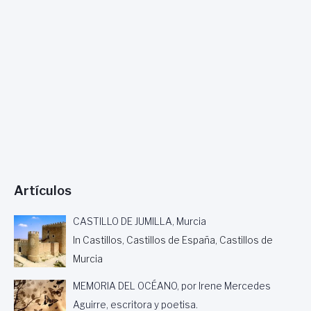
O
Y
A
D
E
L
R
O
M
Á
N
I
C
Artículos
O
C
A
CASTILLO DE JUMILLA, Murcia
S
In Castillos, Castillos de España, Castillos de
T
Murcia
E
L
MEMORIA DEL OCÉANO, por Irene Mercedes
L
A
Aguirre, escritora y poetisa.