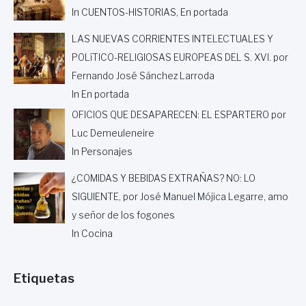
N
In CUENTOS-HISTORIAS, En portada
O
,
LAS NUEVAS CORRIENTES INTELECTUALES Y
P
POLíTICO-RELIGIOSAS EUROPEAS DEL S. XVI. por
O
R
Fernando José Sánchez Larroda
A
In En portada
N
G
OFICIOS QUE DESAPARECEN: EL ESPARTERO por
E
Luc Demeuleneire
L
In Personajes
G
A
¿COMIDAS Y BEBIDAS EXTRAÑAS? NO: LO
R
C
SIGUIENTE, por José Manuel Mójica Legarre, amo
Í
y señor de los fogones
A
In Cocina
O
M
E
Etiquetas
D
E
S